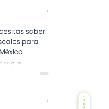
cesitas saber
scales para
México
der o ya eres
tal saber sobre temas
partimos
Contacto