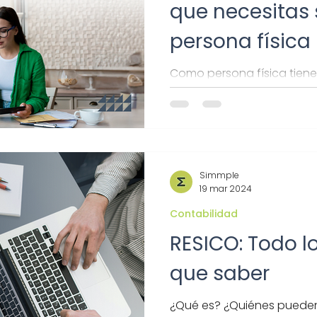
que necesitas
persona física
Como persona física tienes
hacer tu declaración anua
lo que necesitas.
Simmple
19 mar 2024
Contabilidad
RESICO: Todo l
que saber
¿Qué es? ¿Quiénes pueden