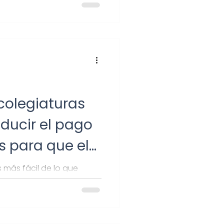
colegiaturas
ducir el pago
s para que el
a dinero
s más fácil de lo que
os para que el SAT te
s escolares.