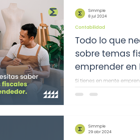
Simmple
8 jul 2024
Contabilidad
Todo lo que ne
sobre temas fi
emprender en 
Si tienes en mente empren
emprendedor es fundamen
fiscales para afrontar los retos. Te com
todo.
Simmple
29 abr 2024