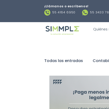
¡Llámanos o escríbenos
!
55 4164 6950
55 3433 7
Quiénes
Todas las entradas
Contabi
Negocios
Obligaciones 
Contratos laborales
De