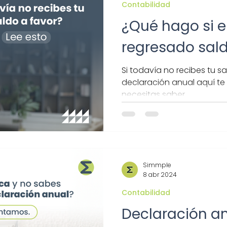
Contabilidad
¿Qué hago si e
regresado sald
Si todavía no recibes tu sa
declaración anual aquí t
necesitas saber.
Simmple
8 abr 2024
Contabilidad
Declaración an