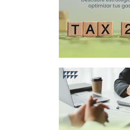
Cierre fiscal
Aguinaldo
Declaración anual
Plat
PYMES