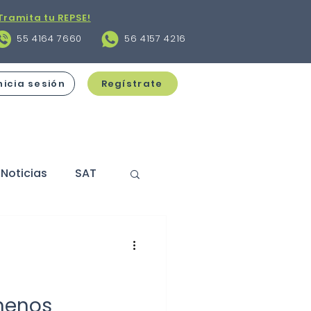
Tramita tu REPSE!
55 4164 7660
56 4157 4216
nicia sesión
Regístrate
Noticias
SAT
s
Contratos
cciones
menos