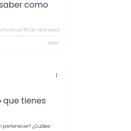
 saber como
 hasta el 30 de abril para
l. Aquí te contamos todo
o que tienes
 pertenecer? ¿Cuáles