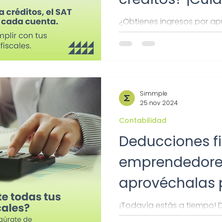
tiene en la mir
¿Obtienes ingresos por ap
vulnerables? puede que el 
conoce tus obligaciones fi
Simmple
25 nov 2024
Contabilidad
Deducciones fi
emprendedore
aprovéchalas 
declaración a
¡Todavía estás a tiempo!
fiscales para emprendedo