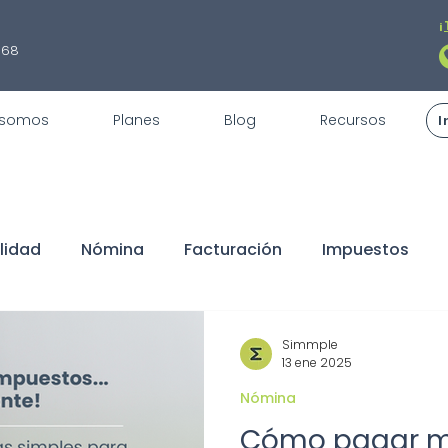
¡
868
 somos
Planes
Blog
Recursos
I
lidad
Nómina
Facturación
Impuestos
fiscales
REPSE
STPS
Servicios
Trámite
Simmple
13 ene 2025
Nómina
claraciones
Buen Fin
Sorteo
ISR
Dedu
Cómo pagar 