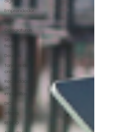
digitales
Emprendedor
CFDI
Colegiaturas
Situación
fiscal
Deudas
Tarjetas de
crédito
Recaudación
de
impuestos
DIOT
e.firma
RESICO