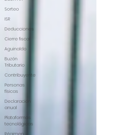
Sorteo
ISR
Deducciones
Cierre fiscal
Aguinaldo
Buzón
Tributario
Contribuyente
Personas
físicas
Declaración
anual
Plataformas
tecnológicas
Régimen