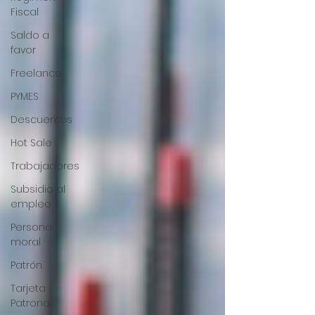
Fiscal
Saldo a
favor
Freelance
PYMES
Descuentos
Hot Sale
Trabajadores
Subsidio al
empleo
Persona
moral
Patrón
Tarjeta
Patronal