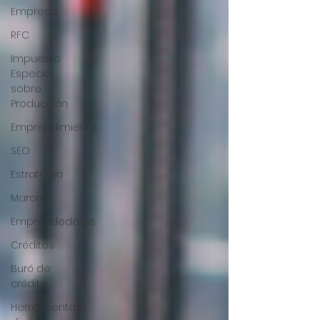
Empresa
RFC
Impuesto
Especial
sobre
Producción
Emprendimiento
SEO
Estrategia
Marca
Emprendedores
Créditos
Buró de
crédito
Herramientas