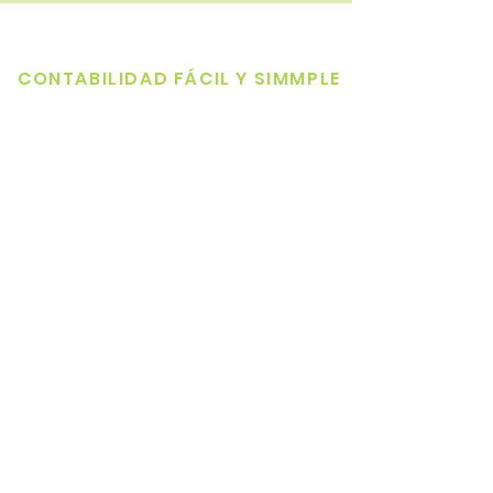
CONTABILIDAD FÁCIL Y SIMMPLE
Dentro de todos los servicios
de contabilidad que puedes
encontrar en internet, nos
destacamos por ser la
plataforma de facturación