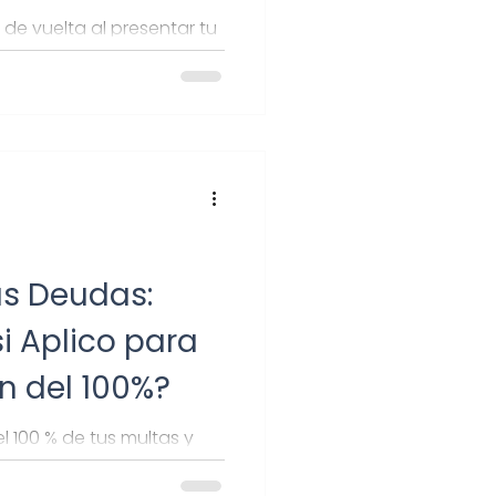
 de vuelta al presentar tu
re cómo verificar tu
 devolución.
us Deudas:
i Aplico para
n del 100%?
l 100 % de tus multas y
cas para este beneficio y
l.