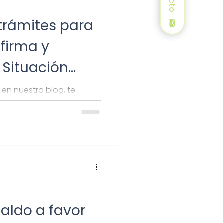
 trámites para
.firma y
 Situación
 en nuestro blog, te
nuevas mejoras del SAT y
.
 saldo a favor