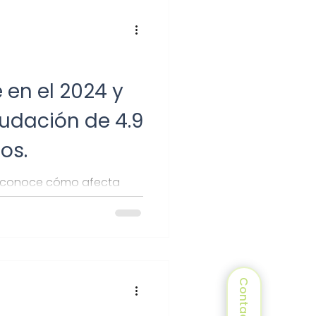
 necesita alguna
inero esperando!
 en el 2024 y
udación de 4.9
os.
T, conoce cómo afecta
Contacto