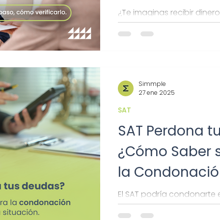
¿Te imaginas recibir dinero
declaración anual? Descub
saldo a favor y solicitar tu
Simmple
27 ene 2025
SAT
SAT Perdona t
¿Cómo Saber s
la Condonació
El SAT podría condonarte e
recargos. Descubre si apli
regulariza tu situación fisca