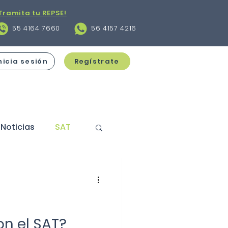
Tramita tu REPSE!
55 4164 7660
56 4157 4216
nicia sesión
Regístrate
Noticias
SAT
s
Contratos
cciones
on el SAT?