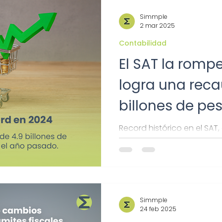
aprobado, en proceso o si
corrección. ¡No dejes tu d
Simmple
2 mar 2025
Contabilidad
El SAT la rompe
logra una reca
billones de pes
Record histórico en el SA
esto a tu bolsillo y si significa más impuestos en
2025 para ti.
Simmple
24 feb 2025