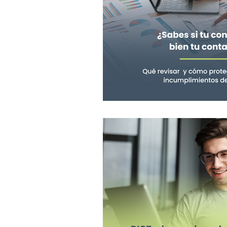
Cierre fiscal
Aguinaldo
Declaración anual
Plat
PYMES