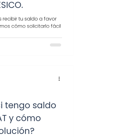
ESICO.
recibir tu saldo a favor
os cómo solicitarlo fácil
i tengo saldo
SAT y cómo
volución?