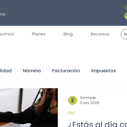
¡
868
 somos
Planes
Blog
Recursos
I
lidad
Nómina
Facturación
Impuestos
fiscales
REPSE
STPS
Servicios
Trámite
Simmple
3 nov 2025
SAT
claraciones
Buen Fin
Sorteo
ISR
Dedu
¿Estás al día c