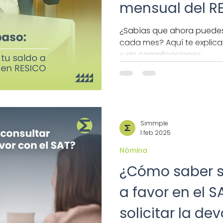
mensual del R
¿Sabías que ahora puedes 
cada mes? Aquí te explicam
y sin complicaciones.
Simmple
1 feb 2025
Nómina
¿Cómo saber s
a favor en el 
solicitar la de