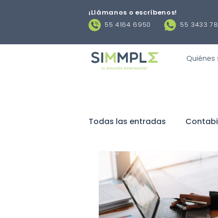
¡Llámanos o escríbenos
!
55 4164 6950
55 3433 7
Quiénes
Todas las entradas
Contabi
Negocios
Obligaciones 
Contratos laborales
De