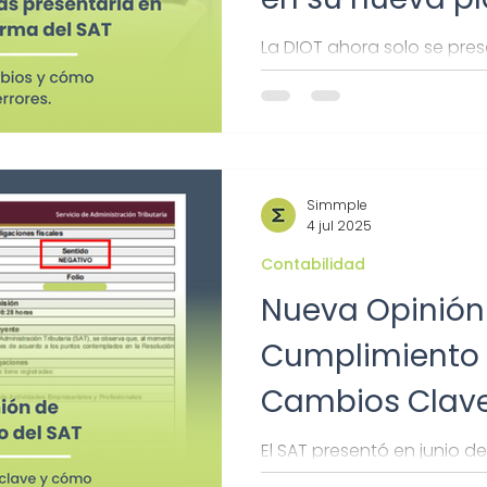
La DIOT ahora solo se pre
plataforma del SAT. Desc
correctamente y evitar sa
Simmple
4 jul 2025
Contabilidad
Nueva Opinión
Cumplimiento 
Cambios Clav
Afecta
El SAT presentó en junio d
de la Opinión de Cumplim