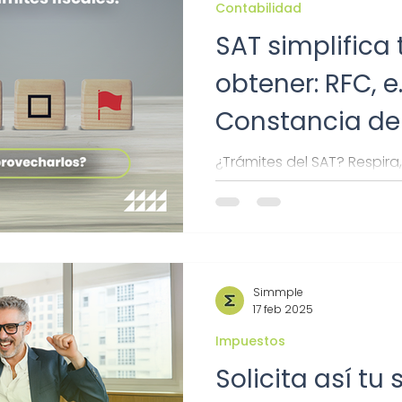
Contabilidad
SAT simplifica
obtener: RFC, e
Constancia de
Fiscal
¿Trámites del SAT? Respira,
contamos todo sobre las 
lo simmple que es hacerlos
Simmple
17 feb 2025
Impuestos
Solicita así tu