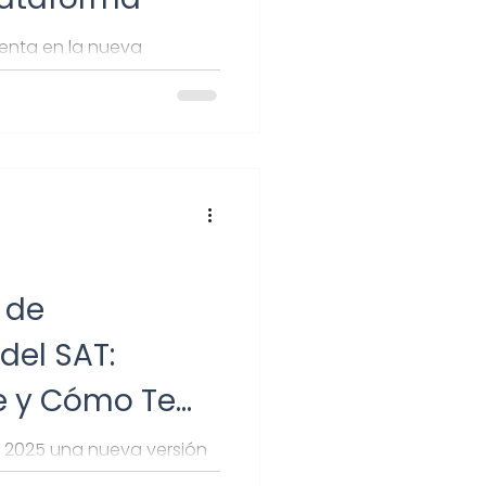
senta en la nueva
ubre cómo cumplir
nciones.
 de
del SAT:
e y Cómo Te
e 2025 una nueva versión
iento, el documento que