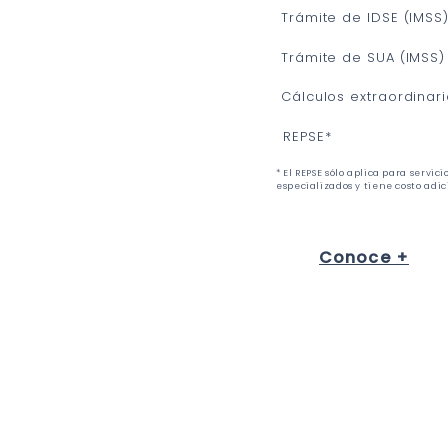
gastos
Trámite de IDSE (IMSS
Sincronización automática
Trámite de SUA (IMSS)
con el SAT de todas tus
facturas
Cálculos extraordinar
REPSE*
Consulta y descarga en
PDF y XML tus facturas
* El REPSE sólo aplica para servici
especializados y tiene costo adic
Envía las facturas a tus
clientes con un clic
Conoce +
Gestión de clientes
Gestión de productos y
servicios
Facturación Multi-RFC
Asesoría contable
personalizada y