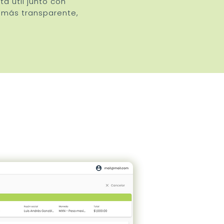
a útil junto con
 más transparente,