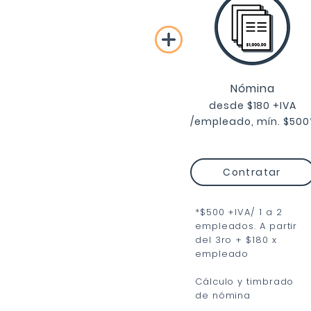
Servicio contable
Nómina
integral
desde $18
0 +IVA
/empleado, mí
n. $500
Persona Físic
a
desde
$
84
9
+ IVA /mes
Persona M
oral desde
$1,500 +IVA /mes
Contratar
*$500 +IVA/ 1 a 2
Contratar
empleados. A partir
del 3ro + $180 x
empleado
Emisión de facturas y
complementos de pago
Cálculo y timbrado
de nómina
Reportes de ingresos y