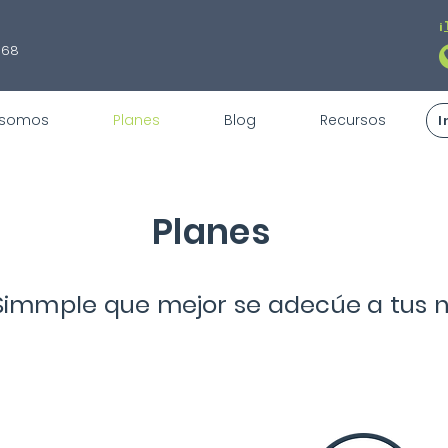
¡
868
 somos
Planes
Blog
Recursos
I
Planes
n Simmple que mejor se adecúe a tus 