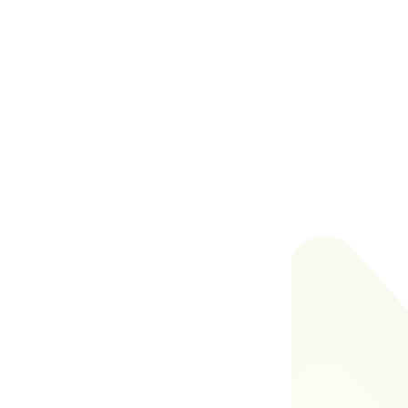
específica de tu régimen
Cierres y estados
financieros mensuales y
anuales*
Declaración de impuestos
Gestión anual de
devolución de impuestos
Gestión y hospedaje de
documentos contables
*Los estados financieros sólo
aplican para personas morales
Conoce +