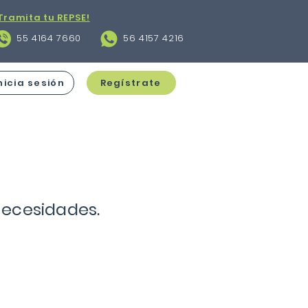
Tramita tu REPSE!
55 4164 7660
56 4157 4216
nicia sesión
Regístrate
necesidades.