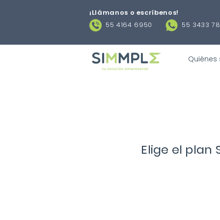
¡Llámanos o escríbenos
!
55 4164 6950
55 3433 7
Quiénes
Elige el pla