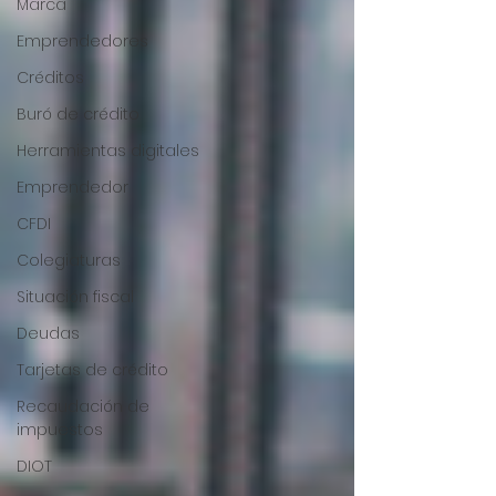
Marca
Emprendedores
Créditos
Buró de crédito
Herramientas digitales
Emprendedor
CFDI
Colegiaturas
Situación fiscal
Deudas
Tarjetas de crédito
Recaudación de
impuestos
DIOT