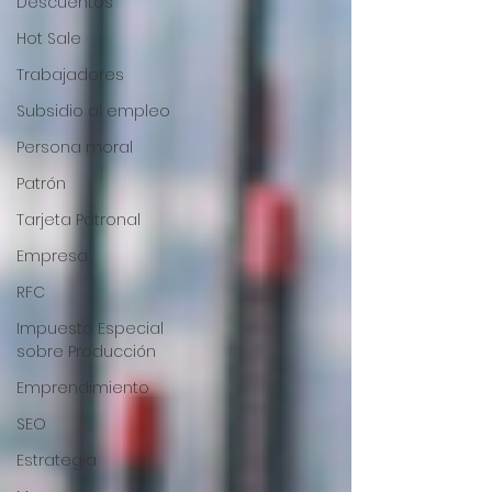
Descuentos
Hot Sale
Trabajadores
Subsidio al empleo
Persona moral
Patrón
Tarjeta Patronal
Empresa
RFC
Impuesto Especial
sobre Producción
Emprendimiento
SEO
Estrategia