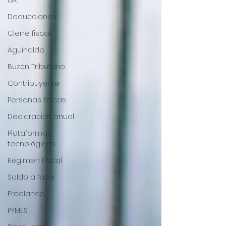
ISR
Deducciones
Cierre fiscal
Aguinaldo
Buzón Tributario
Contribuyente
Personas físicas
Declaración anual
Plataformas
tecnológicas
Régimen Fiscal
Saldo a favor
Freelance
PYMES