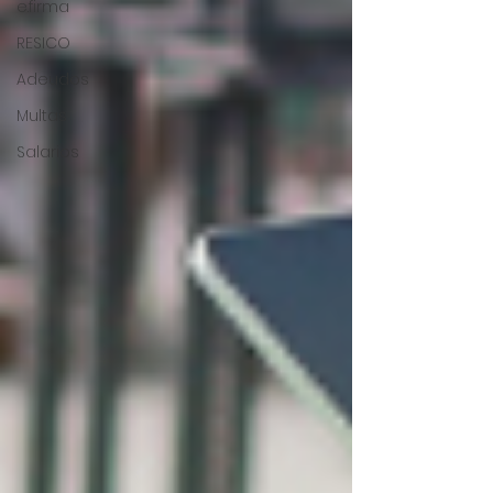
e.firma
RESICO
Adeudos
Multas
Salarios