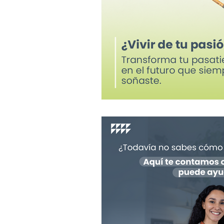
Cierre fiscal
Aguinaldo
Declaración anual
Plat
PYMES