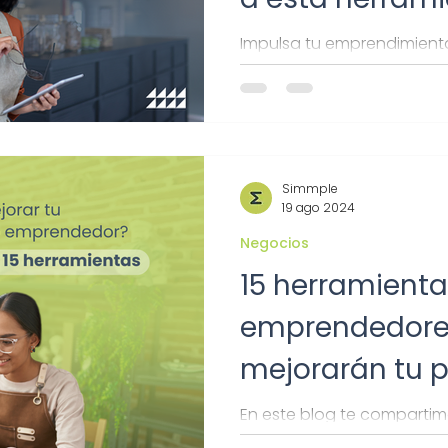
para tu empre
Impulsa tu emprendimient
herramienta de IA que ayu
En este blog te enseñamo
Simmple
19 ago 2024
Negocios
15 herramienta
emprendedore
mejorarán tu 
En este blog te compartim
como emprendedor harán 