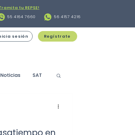
Tramita tu REPSE!
55 4164 7660
56 4157 4216
nicia sesión
Regístrate
Noticias
SAT
s
Contratos
cciones
pasatiempo en