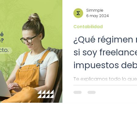
Simmple
6 may 2024
Contabilidad
¿Qué régimen 
si soy freelanc
impuestos deb
SAT?
Te explicamos todo lo que
estar al día con tus obligac
régimen más adecuado co