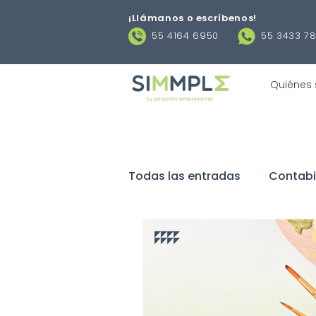
¡Llámanos o escríbenos
!
55 4164 6950
55 3433 7
Quiénes
Todas las entradas
Contabi
Negocios
Obligaciones 
Contratos laborales
De