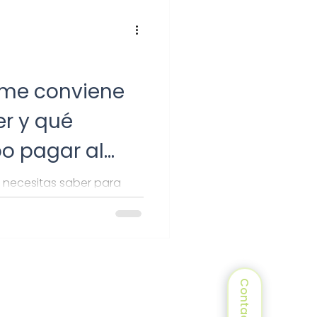
me conviene
er y qué
o pagar al
 necesitas saber para
iones fiscales y elegir el
mo freelancer.
Contacto