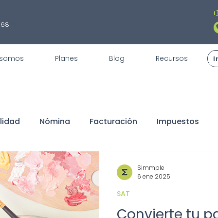
¡
868
 somos
Planes
Blog
Recursos
I
lidad
Nómina
Facturación
Impuestos
fiscales
REPSE
STPS
Servicios
Trámite
Simmple
6 ene 2025
SAT
claraciones
Buen Fin
Sorteo
ISR
Dedu
Convierte tu 