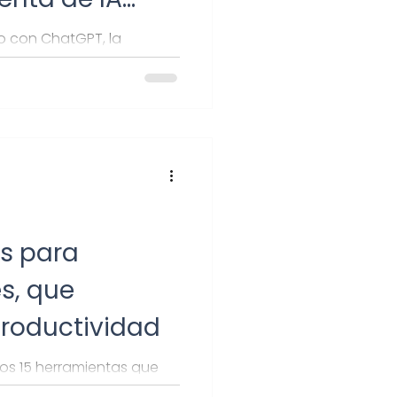
ndimiento
o con ChatGPT, la
dará a crecer tu negocio.
s cómo hacerlo.
s para
s, que
productividad
os 15 herramientas que
que organizarte sea