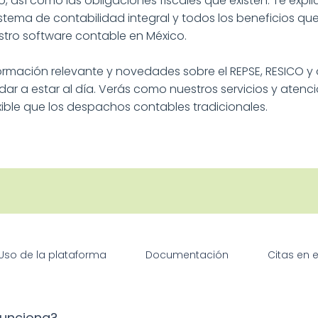
, así como las obligaciones fiscales que existen. Te ex
stema de contabilidad integral y todos los beneficios qu
tro software contable en México.
rmación relevante y novedades sobre el REPSE, RESICO y
r a estar al día. Verás como nuestros servicios y atenc
xible que los despachos contables tradicionales.
Uso de la plataforma
Documentación
Citas en e
funciona?