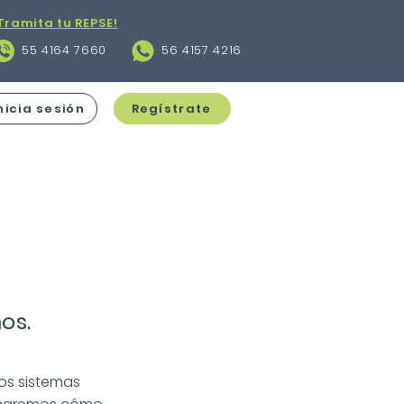
Tramita tu REPSE!
55 4164 7660
56 4157 4216
nicia sesión
Regístrate
os.
os sistemas