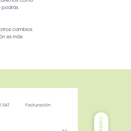
plicaremos cómo
e podrás
 otros cambios
ión es más
l SAT
Facturación
Contacto