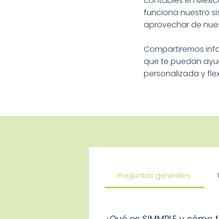
contables en México
funciona nuestro si
aprovechar de nues
Compartiremos info
que te puedan ayuda
personalizada y fle
Preguntas generales
¿Qué es SIMMPLE y cómo 