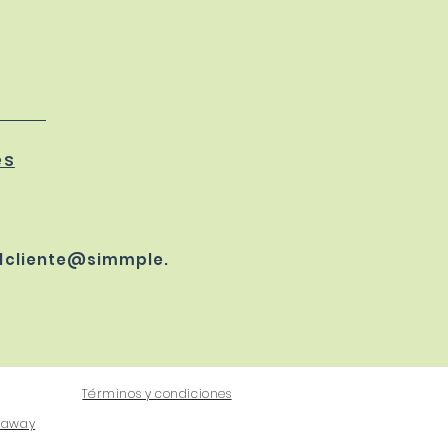
es
alcliente@simmple.
Términos y condiciones
veaway