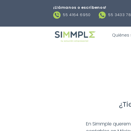
¡Llámanos o escríbenos
!
55 4164 6950
55 3433 7
Quiénes
¿Ti
En Simmple queremo