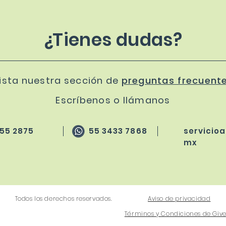
¿Tienes dudas?
ista nuestra sección de
preguntas frecuent
Escríbenos o llámanos
 55 2875
55 3433 7868
servicio
mx
Todos los derechos reservados.
Aviso de privacidad
Términos y Condiciones de Gi