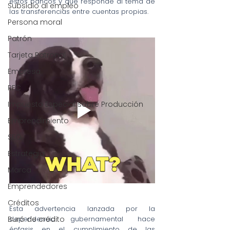
estos bancos y que responde al tema de 
Subsidio al empleo
las transferencias entre cuentas propias. 
Persona moral
Patrón
Tarjeta Patronal
Empresa
RFC
Impuesto Especial sobre Producción
Emprendimiento
SEO
Estrategia
Marca
Emprendedores
Créditos
Esta advertencia lanzada por la 
Buró de crédito
dependencia gubernamental hace 
énfasis en el cumplimiento de las 