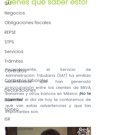
¡tienes que saber esto!
SAT
Negocios
Obligaciones fiscales
REPSE
STPS
Servicios
Trámites
Recientemente, el Servicio de 
Contratos
Administración Tributaria (SAT) ha emitido 
Contratos laborales
advertencias que han generado 
preocupación entre los clientes de BBVA, 
Declaraciones
Banamex y otros bancos en México. 
¡No te 
alarmes! 
el día de hoy te contaremos de 
Buen Fin
qué van estas advertencias y que tan 
Sorteo
importantes son. 
ISR
Deducciones