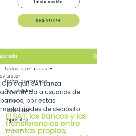
Inicia sesión
Regístrate
Entrada
Todas las entradas
29 jul 2024
Todas las entradas
¡Ojo aquí! SAT Lanza
advertencia a usuarios de
Contabilidad
bancos, por estas
Nómina
modalidades de depósito
Facturación
El SAT, los Bancos y las 
Impuestos
transferencias entre 
cuentas propias, 
Noticias