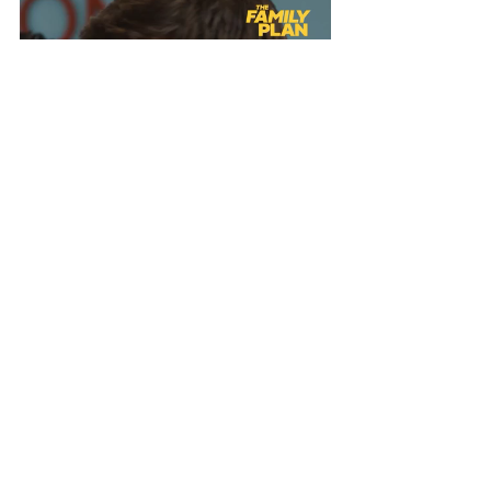
La advertencia lanzada del SAT a los 
bancos BBVA y Banamex 
no debe de 
alarmar a los usuarios, ya que solo es una 
llamada a los mismos para que tengan 
más cuidado 
al momento de transferirse 
entre cuentas, más si son superiores a los 
15,000 pesos mexicanos. 