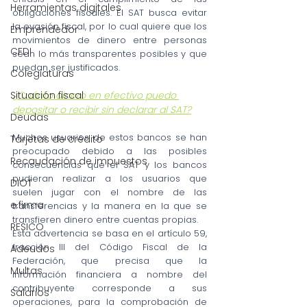
Herramientas digitales
obligaciones fiscales. El SAT busca evitar 
la evasión fiscal, por lo cual quiere que los 
Emprendedor
movimientos de dinero entre personas 
CFDI
sean lo más transparentes posibles y que 
puedan ser justificados. 
Colegiaturas
Situación fiscal
¿Cuánto dinero en efectivo puedo 
depositar o recibir sin declarar al SAT?
Deudas
Muchos usuarios de estos bancos se han 
Tarjetas de crédito
preocupado debido a las posibles 
Recaudación de impuestos
consecuencias que el SAT y los bancos 
pudieran realizar a los usuarios que 
DIOT
suelen jugar con el nombre de las 
e.firma
transferencias y la manera en la que se 
transfieren dinero entre cuentas propias.
RESICO
Esta advertencia se basa en el artículo 59, 
fracción III del Código Fiscal de la 
Adeudos
Federación, que precisa que la 
Multas
información financiera a nombre del 
contribuyente corresponde a sus 
Salarios
operaciones, para la comprobación de 