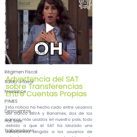
Cierre fiscal
Aguinaldo
Buzón Tributario
Contribuyente
Personas físicas
Declaración anual
Plataformas tecnológicas
Régimen Fiscal
Advertencia del SAT 
Saldo a favor
sobre Transferencias 
Freelance
Entre Cuentas Propias
PYMES
Esta noticia ha hecho ruido entre usuarios 
Descuentos
del banco BBVA y Banamex, dos de los 
bancos más usados en nuestro país; todo 
Hot Sale
debido a que el SAT ha lanzado una 
Trabajadores
advertencia dirigida a los usuarios de 