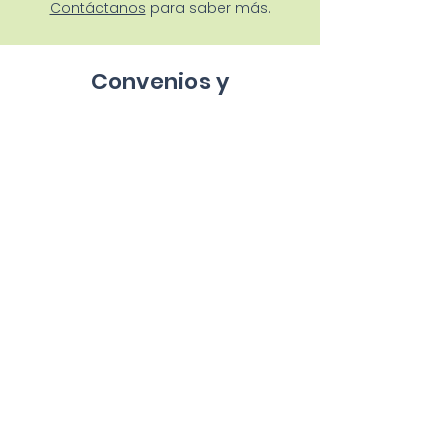
Contáctanos
para saber más.
Convenios y
colaboraciones
1 mes gratis para clientes de
Simmple