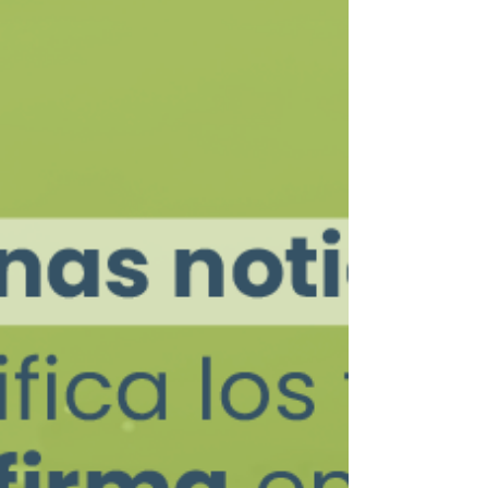
dejes pasar, evita sanciones y mantente al
día con el SAT. Conoce cómo hacerlo de
manera simple.