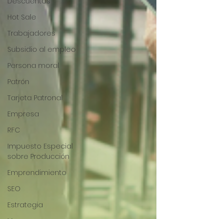
Descuentos
Hot Sale
Trabajadores
Subsidio al empleo
Persona moral
Patrón
Tarjeta Patronal
Empresa
RFC
Impuesto Especial
sobre Producción
Emprendimiento
SEO
Estrategia