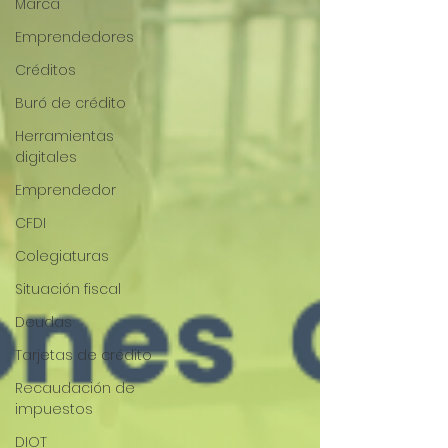
Marca
Emprendedores
Créditos
Buró de crédito
Herramientas
digitales
Emprendedor
CFDI
Colegiaturas
Situación fiscal
Deudas
Tarjetas de crédito
Recaudación de
impuestos
DIOT