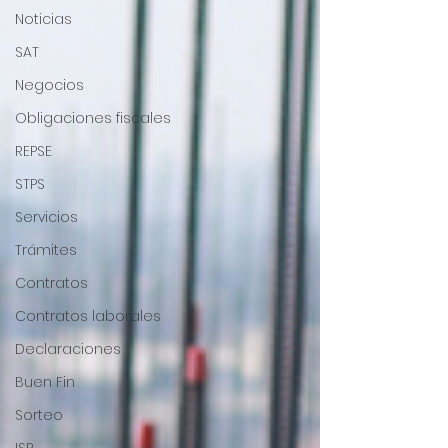
Noticias
SAT
Negocios
Obligaciones fiscales
REPSE
STPS
Servicios
Trámites
Contratos
Contratos laborales
Declaraciones
Buen Fin
Sorteo