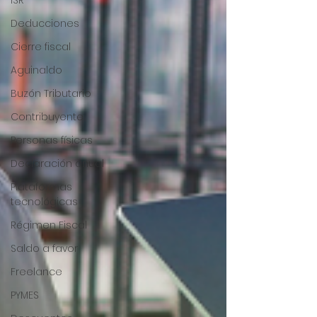
ISR
Deducciones
Cierre fiscal
Aguinaldo
Buzón Tributario
Contribuyente
Personas físicas
Declaración anual
Plataformas
tecnológicas
Régimen Fiscal
Saldo a favor
Freelance
PYMES