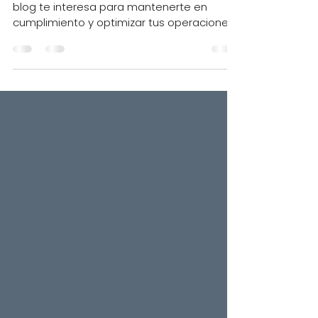
CUATRIMESTRALES
Si ofreces servicios especializados, este
blog te interesa para mantenerte en
cumplimiento y optimizar tus operaciones
en el REPSE.