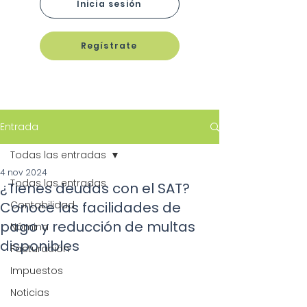
Inicia sesión
Regístrate
Entrada
Todas las entradas
4 nov 2024
Todas las entradas
¿Tienes deudas con el SAT?
Conoce las facilidades de
Contabilidad
pago y reducción de multas
Nómina
disponibles
Facturación
Impuestos
Noticias