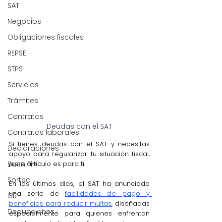
SAT
Negocios
Obligaciones fiscales
REPSE
STPS
Servicios
Trámites
Contratos
Deudas con el SAT
Contratos laborales
Si tienes deudas con el SAT y necesitas 
Declaraciones
apoyo para regularizar tu situación fiscal, 
Buen Fin
¡este artículo es para ti! 
Sorteo
En los últimos días, el SAT ha anunciado 
una serie de 
facilidades de pago y 
ISR
beneficios para reducir multas
, diseñadas 
Deducciones
especialmente para quienes enfrentan 