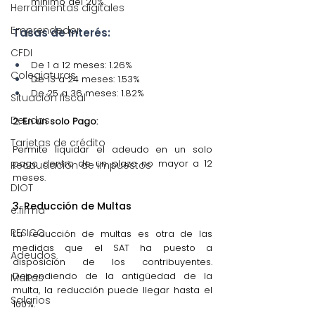
mínimo del 20%.
Herramientas digitales
Emprendedor
Tasas de Interés:
CFDI
De 1 a 12 meses: 1.26%
Colegiaturas
De 13 a 24 meses: 1.53%
De 25 a 36 meses: 1.82%
Situación fiscal
Deudas
2. En un solo Pago:
Tarjetas de crédito
Permite liquidar el adeudo en un solo 
pago dentro de un plazo no mayor a 12 
Recaudación de impuestos
meses.
DIOT
3. Reducción de Multas
e.firma
RESICO
La reducción de multas es otra de las 
medidas que el SAT ha puesto a 
Adeudos
disposición de los contribuyentes. 
Dependiendo de la antigüedad de la 
Multas
multa, la reducción puede llegar hasta el 
Salarios
100%.