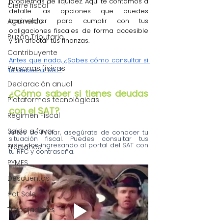
problemas de liquidez. Aquí te contamos a 
Cierre fiscal
detalle las opciones que puedes 
Aguinaldo
aprovechar para cumplir con tus 
obligaciones fiscales de forma accesible 
Buzón Tributario
y sin afectar tus finanzas.
Contribuyente
Antes que nada, ¿Sabes cómo consultar si 
Personas físicas
le debes al SAT?
Declaración anual
¿Cómo saber si tienes deudas 
Plataformas tecnológicas
con el SAT?
Régimen Fiscal
Saldo a favor
Antes de iniciar, asegúrate de conocer tu 
situación fiscal. Puedes consultar tus 
adeudos ingresando al portal del SAT con 
Freelance
tu RFC y contraseña.
PYMES
Descuentos
Hot Sale
Trabajadores