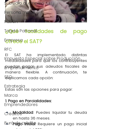
Subsidio al empleo
Persona moral
Patrón
¿Qué facilidades de pago 
Tarjeta Patronal
Empresa
ofrece el SAT?
RFC
El SAT ha implementado distintas 
Impuesto Especial sobre Producción
modalidades para que los contribuyentes 
puedan pagar sus adeudos fiscales de 
Emprendimiento
manera flexible. A continuación, te 
SEO
explicamos cada opción:
Estrategia
Estas son las opciones para pagar:
Marca
1. Pago en Parcialidades:
Emprendedores
Modalidad
: Puedes liquidar tu deuda 
Créditos
en hasta 36 meses.
Buró de crédito
Pago Inicial
: Requiere un pago inicial 