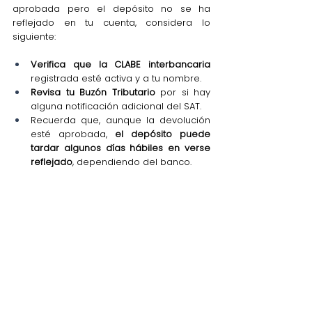
aprobada pero el depósito no se ha 
reflejado en tu cuenta, considera lo 
siguiente:
Verifica que la CLABE interbancaria 
registrada esté activa y a tu nombre.
Revisa tu Buzón Tributario
 por si hay 
alguna notificación adicional del SAT.
Recuerda que, aunque la devolución 
esté aprobada, 
el depósito puede 
tardar algunos días hábiles en verse 
reflejado
, dependiendo del banco.
Si después de varios días no recibes 
el depósito, comunícate con el SAT 
para solicitar apoyo.