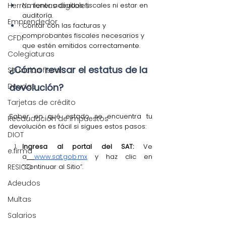
Herramientas digitales
No tener adeudos fiscales ni estar en 
auditoría.
Emprendedor
Contar con las facturas y 
comprobantes fiscales necesarios y 
CFDI
que estén emitidos correctamente.
Colegiaturas
¿Cómo revisar el estatus de la 
Situación fiscal
Deudas
devolución?
Tarjetas de crédito
Saber en qué estado se encuentra tu 
Recaudación de impuestos
devolución es fácil si sigues estos pasos:
DIOT
Ingresa al portal del SAT:
 Ve 
e.firma
a
www.sat.gob.mx
 y haz clic en 
RESICO
“Continuar al Sitio”.
Adeudos
Multas
Salarios