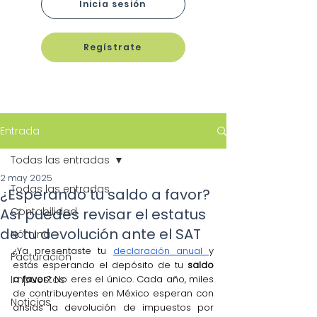
Inicia sesión
Regístrate
Entrada
Todas las entradas
2 may 2025
Todas las entradas
¿Esperando tu saldo a favor?
Así puedes revisar el estatus
Contabilidad
de tu devolución ante el SAT
Nómina
¿Ya presentaste tu 
declaración anual 
y 
Facturación
estás esperando el depósito de tu 
saldo 
Impuestos
a favor
? No eres el único. Cada año, miles 
de contribuyentes en México esperan con 
Noticias
ansias la devolución de impuestos por 