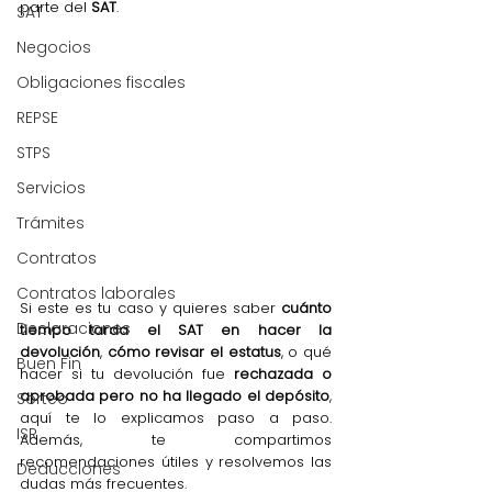
parte del 
SAT
.
SAT
Negocios
Obligaciones fiscales
REPSE
STPS
Servicios
Trámites
Contratos
Contratos laborales
Si este es tu caso y quieres saber 
cuánto 
Declaraciones
tiempo tarda el SAT en hacer la 
devolución
, 
cómo revisar el estatus
, o qué 
Buen Fin
hacer si tu devolución fue 
rechazada o 
aprobada pero no ha llegado el depósito
, 
Sorteo
aquí te lo explicamos paso a paso. 
ISR
Además, te compartimos 
recomendaciones útiles y resolvemos las 
Deducciones
dudas más frecuentes.