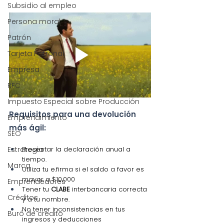
Subsidio al empleo
Persona moral
Patrón
Tarjeta Patronal
Empresa
RFC
Impuesto Especial sobre Producción
Requisitos para una devolución 
Emprendimiento
más ágil:
SEO
Estrategia
Presentar la declaración anual a 
tiempo.
Marca
Utiliza tu e.firma si el saldo a favor es 
mayor a $10,000
Emprendedores
Tener tu 
CLABE
 interbancaria correcta 
Créditos
y a tu nombre.
No tener inconsistencias en tus 
Buró de crédito
ingresos y deducciones