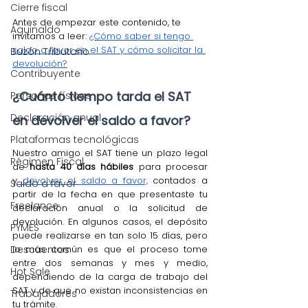
Cierre fiscal
Antes de empezar este contenido, te 
Aguinaldo
invitamos a leer: 
¿Cómo saber si tengo 
saldo a favor en el SAT y cómo solicitar la 
Buzón Tributario
devolución?
Contribuyente
¿Cuánto tiempo tarda el SAT 
Personas físicas
Declaración anual
en devolver el saldo a favor?
Plataformas tecnológicas
Nuestro amigo el SAT tiene un plazo legal 
Régimen Fiscal
de 
hasta 40 días hábiles
 para procesar 
y
 devolver el saldo a favor,
 contados a 
Saldo a favor
partir de la fecha en que presentaste tu 
Freelance
declaración anual o la solicitud de 
devolución. En algunos casos, el depósito 
PYMES
puede realizarse en tan solo 15 días, pero 
lo más común es que el proceso tome 
Descuentos
entre dos semanas y mes y medio, 
Hot Sale
dependiendo de la carga de trabajo del 
SAT y de que no existan inconsistencias en 
Trabajadores
tu trámite.