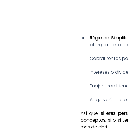
Régimen Simplif
otorgamiento del
Cobrar rentas po
Intereses o divid
Enajenaron bienes
Adquisición de b
Así que 
si eres per
conceptos
, si o si
mes de abril.