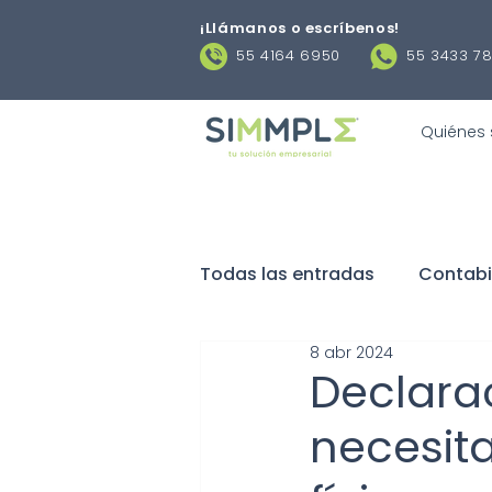
¡Llámanos o escríbenos
!
55 4164 6950
55 3433 7
Quiénes
Todas las entradas
Contabi
8 abr 2024
Negocios
Obligaciones 
Declarac
necesit
Contratos laborales
De