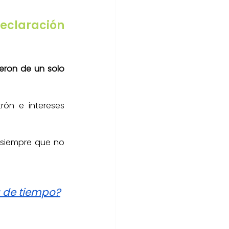
claración 
eron de un solo 
ón e intereses 
 siempre que no 
a de tiempo?