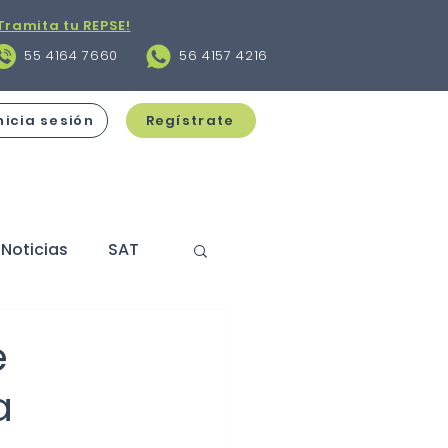
Tramita tu REPSE!
55 4164 7660
56 4157 4216
nicia sesión
Regístrate
Noticias
SAT
s
Contratos
e
a
cciones