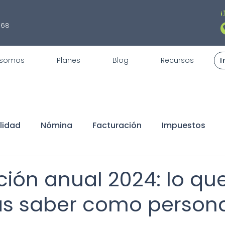
¡
868
 somos
Planes
Blog
Recursos
I
lidad
Nómina
Facturación
Impuestos
fiscales
REPSE
STPS
Servicios
Trámite
ión anual 2024: lo qu
as saber como person
claraciones
Buen Fin
Sorteo
ISR
Dedu