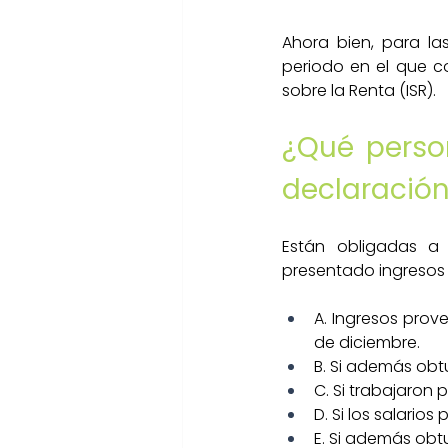
Ahora bien, para las
periodo en el que c
sobre la Renta (ISR).
¿Qué person
declaración
Están obligadas a 
presentado ingresos 
A. Ingresos prove
de diciembre.
B. Si además obtu
C. Si trabajaron
D. Si los salario
E. Si además obtu