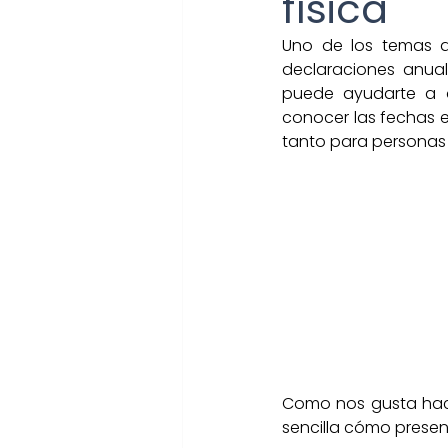
física
Cierre fiscal
Aguinaldo
Uno de los temas a 
declaraciones anual
puede ayudarte a a
conocer las fechas e
Declaración anual
Plat
tanto para personas 
PYMES
Como nos gusta hac
sencilla cómo presen