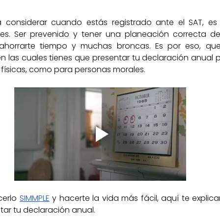
Buzón Tributario
Contribuyente
Personas 
considerar cuando estás registrado ante el SAT, es 
es. Ser prevenido y tener una planeación correcta de 
horrarte tiempo y muchas broncas. Es por eso, que 
n las cuales tienes que presentar tu declaración anual p
aformas tecnológicas
Régimen Fiscal
Saldo a 
físicas, como para personas morales.
erlo 
SIMMPLE
 y hacerte la vida más fácil, aquí te expli
tar tu declaración anual.