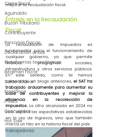
Cierre fiscal
mejorar la recaudación fiscal.
Aguinaldo
Énfasis en la Recaudación 
Buzón Tributario
Fiscal
Contribuyente
Personas físicas
La recaudación de impuestos es 
fundamental para el funcionamiento de 
Declaración anual
cualquier gobierno, ya que permite 
Plataformas tecnológicas
financiar programas sociales, 
infraestructura y otros servicios públicos. 
Régimen Fiscal
En este sentido, como te hemos 
comentado en blogs anteriores, 
el SAT ha 
Saldo a favor
trabajado arduamente para aumentar su 
Freelance
base de contribuyentes y mejorar la 
eficiencia en la recolección de 
PYMES
impuestos.
 La cifra alcanzada en 2024 no 
Descuentos
solo supera las expectativas establecidas 
en la Ley de Ingresos, sino que también 
Hot Sale
marca un hito en la historia fiscal del país.
Trabajadores