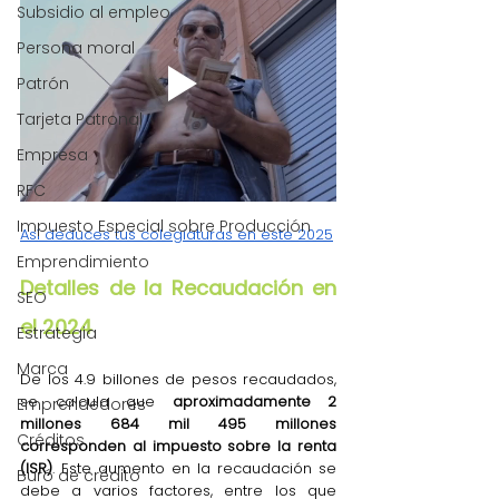
Subsidio al empleo
Persona moral
Patrón
Tarjeta Patronal
Empresa
RFC
Impuesto Especial sobre Producción
Así deduces tus colegiaturas en este 2025
Emprendimiento
Detalles de la Recaudación en 
SEO
el 2024
Estrategia
Marca
De los 4.9 billones de pesos recaudados, 
se calcula que 
aproximadamente 2 
Emprendedores
millones 684 mil 495 millones 
Créditos
corresponden al impuesto sobre la renta 
(ISR)
. Este aumento en la recaudación se 
Buró de crédito
debe a varios factores, entre los que 