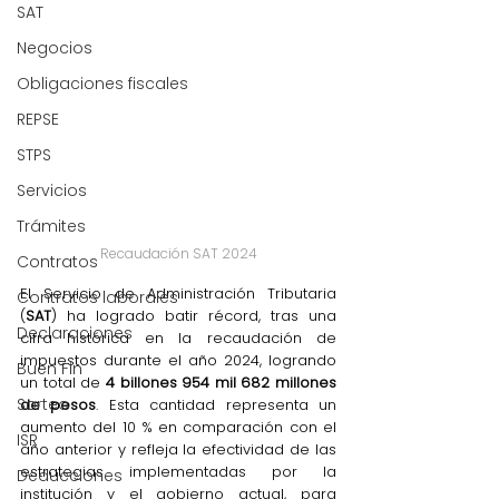
SAT
Negocios
Obligaciones fiscales
REPSE
STPS
Servicios
Trámites
Recaudación SAT 2024
Contratos
El Servicio de Administración Tributaria 
Contratos laborales
(
SAT
) ha logrado batir récord, tras una 
Declaraciones
cifra histórica en la recaudación de 
impuestos durante el año 2024, logrando 
Buen Fin
un total de
 4 billones 954 mil 682 millones 
Sorteo
de pesos
. Esta cantidad representa un 
aumento del 10 % en comparación con el 
ISR
año anterior y refleja la efectividad de las 
estrategias implementadas por la 
Deducciones
institución y el gobierno actual, para 