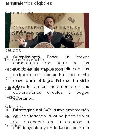
Herramientas digitales
resaltan:
Emprendedor
CFDI
Colegiaturas
Situación fiscal
Deudas
Cumplimiento Fiscal
: Un mayor 
Tarjetas de crédito
compromiso por parte de los 
contribuyentes para cumplir con sus 
Recaudación de impuestos
obligaciones fiscales ha sido punto 
DIOT
clave para el logro. Esto se ha visto 
reflejado en un incremento en las 
e.firma
declaraciones anuales y pagos 
RESICO
oportunos.
Adeudos
Estrategias del SAT:
 La implementación 
del Plan Maestro 2024 ha permitido al 
Multas
SAT enfocarse en la atención a 
Salarios
contribuyentes y en la lucha contra la 