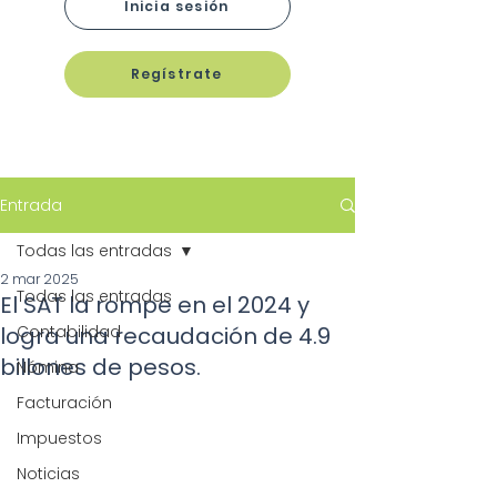
Inicia sesión
Regístrate
Entrada
Todas las entradas
2 mar 2025
Todas las entradas
El SAT la rompe en el 2024 y
logra una recaudación de 4.9
Contabilidad
billones de pesos.
Nómina
Facturación
Impuestos
Noticias