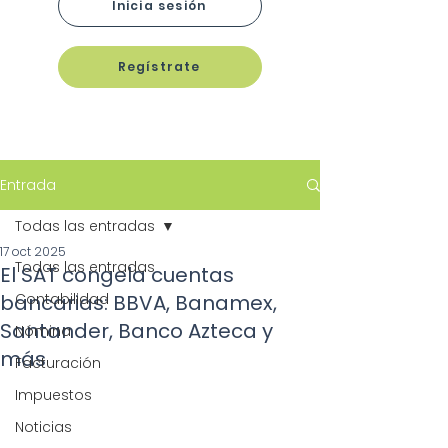
Inicia sesión
Regístrate
Entrada
Todas las entradas
17 oct 2025
Todas las entradas
El SAT congela cuentas
bancarias: BBVA, Banamex,
Contabilidad
Santander, Banco Azteca y
Nómina
más
Facturación
Impuestos
Noticias