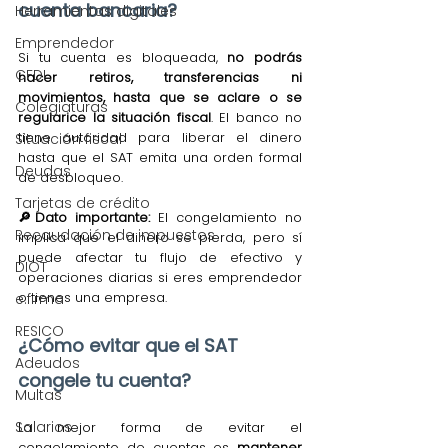
cuenta bancaria?
Herramientas digitales
Emprendedor
Si tu cuenta es bloqueada,
 no podrás 
CFDI
hacer retiros, transferencias ni 
movimientos, hasta que se aclare o se 
Colegiaturas
regularice la situación fiscal
. El banco no 
tiene autoridad para liberar el dinero 
Situación fiscal
hasta que el SAT emita una orden formal 
Deudas
de desbloqueo.
Tarjetas de crédito
🔎Dato importante:
 El congelamiento no 
Recaudación de impuestos
implica que el dinero se pierda, pero sí 
puede afectar tu flujo de efectivo y 
DIOT
operaciones diarias si eres emprendedor 
o tienes una empresa.
e.firma
RESICO
¿Cómo evitar que el SAT 
Adeudos
congele tu cuenta?
Multas
Salarios
La mejor forma de evitar el 
congelamiento de cuentas es 
mantener 