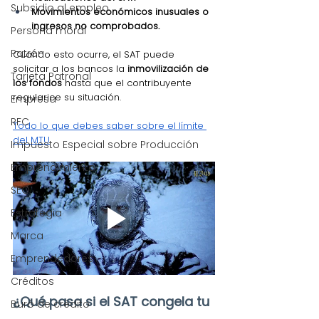
Subsidio al empleo
Movimientos económicos inusuales o 
ingresos no comprobados.
Persona moral
Patrón
Cuando esto ocurre, el SAT puede 
solicitar a los bancos la 
inmovilización de 
Tarjeta Patronal
los fondos
 hasta que el contribuyente 
regularice su situación.
Empresa
RFC
Todo lo que debes saber sobre el límite 
del MTU
Impuesto Especial sobre Producción
Emprendimiento
SEO
Estrategia
Marca
Emprendedores
Créditos
¿Qué pasa si el SAT congela tu 
Buró de crédito