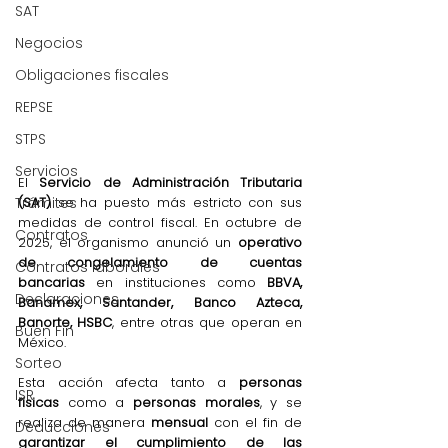
SAT
Negocios
Obligaciones fiscales
REPSE
STPS
Servicios
El 
Servicio de Administración Tributaria 
(SAT)
 se ha puesto más estricto con sus 
Trámites
medidas de control fiscal. En octubre de 
Contratos
2025, el organismo anunció un 
operativo 
de congelamiento de cuentas 
Contratos laborales
bancarias
 en instituciones como 
BBVA, 
Declaraciones
Banamex, Santander, Banco Azteca, 
Banorte, HSBC
, entre otras que operan en 
Buen Fin
México.
Sorteo
Esta acción afecta tanto a 
personas 
ISR
físicas
 como a 
personas morales
, y se 
realiza de manera 
mensual
 con el fin de 
Deducciones
garantizar el cumplimiento de las 