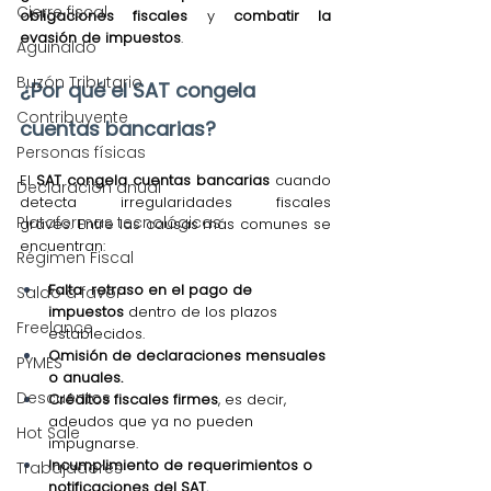
Cierre fiscal
obligaciones fiscales
 y 
combatir la 
evasión de impuestos
.
Aguinaldo
Buzón Tributario
¿Por qué el SAT congela 
Contribuyente
cuentas bancarias?
Personas físicas
El 
SAT congela cuentas bancarias
 cuando 
Declaración anual
detecta irregularidades fiscales 
Plataformas tecnológicas
graves. Entre las causas más comunes se 
encuentran:
Régimen Fiscal
Falta  retraso en el pago de 
Saldo a favor
impuestos
 dentro de los plazos 
Freelance
establecidos.
Omisión de declaraciones mensuales 
PYMES
o anuales.
Descuentos
Créditos fiscales firmes
, es decir, 
adeudos que ya no pueden 
Hot Sale
impugnarse.
Incumplimiento de requerimientos o 
Trabajadores
notificaciones del SAT.