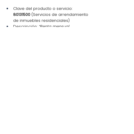
Clave del producto o servicio: 
80131500
 (Servicios de arrendamiento 
de inmuebles residenciales)
Descripción: 
“Renta mensual 
departamento ubicado en Calle 
Reforma 
#120
, Guadalajara, Jalisco”
Valor unitario: 
$12,000.00
Cantidad: 
1
Unidad: 
ACT
Cuenta predial:
1234567890
 (dato 
obligatorio)
Impuestos:
ISR Retenido: 
10%
 (si aplica)
IVA: 
16%
 (si el contrato establece IVA)
Total de la factura:
Subtotal: $12,000.00
IVA: $1,920.00