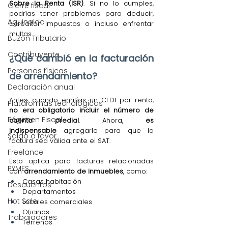
Sobre la Renta (ISR)
. Si no lo cumples, 
Cierre fiscal
podrías tener problemas para deducir, 
Aguinaldo
acreditar impuestos o incluso enfrentar 
multas.
Buzón Tributario
Contribuyente
¿Qué cambió en la facturación 
Personas físicas
de arrendamiento?
Declaración anual
Antes, cuando emitías un CFDI por renta, 
Plataformas tecnológicas
no era obligatorio incluir el número de 
Régimen Fiscal
cuenta predial
. Ahora, 
es 
indispensable
 agregarlo para que la 
Saldo a favor
factura sea válida ante el SAT.
Freelance
Esto aplica para facturas relacionadas 
PYMES
con 
arrendamiento de inmuebles
, como:
Casas habitación
Descuentos
Departamentos
Hot Sale
Locales comerciales
Oficinas
Trabajadores
Terrenos