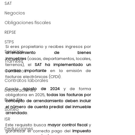
SAT
Negocios
Obligaciones fiscales
REPSE
STPS
Si eres propietario y recibes ingresos por 
Servicios
arrendamiento de bienes 
inmuebles
 (casas, departamentos, locales, 
Trámites
terrenos), el 
SAT ha implementado un 
cambio importante
 en la emisión de 
Contratos
facturas electrónicas (CFDI).
Contratos laborales
Desde 
agosto de 2024
 y de forma 
Declaraciones
obligatoria en 2025, 
todas las facturas por 
Buen Fin
concepto de arrendamiento deben incluir 
el número de cuenta predial del inmueble 
Sorteo
arrendado
.
ISR
Este requisito busca 
mayor control fiscal
 y 
Deducciones
garantizar el correcto pago del 
Impuesto 