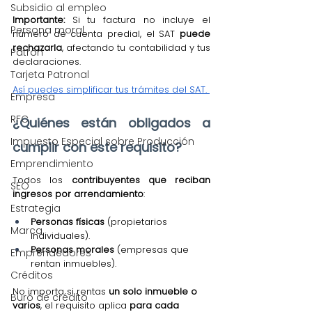
Subsidio al empleo
Importante:
 Si tu factura no incluye el 
Persona moral
número de cuenta predial, el SAT 
puede 
rechazarla
, afectando tu contabilidad y tus 
Patrón
declaraciones.
Tarjeta Patronal
Así puedes simplificar tus trámites del SAT. 
Empresa
RFC
¿Quiénes están obligados a 
Impuesto Especial sobre Producción
cumplir con este requisito?
Emprendimiento
Todos los 
contribuyentes que reciban 
SEO
ingresos por arrendamiento
:
Estrategia
Personas físicas
 (propietarios 
Marca
individuales).
Personas morales
 (empresas que 
Emprendedores
rentan inmuebles).
Créditos
No importa si rentas 
un solo inmueble o 
Buró de crédito
varios
, el requisito aplica 
para cada 