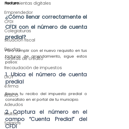
factura
.
Herramientas digitales
Emprendedor
¿Cómo llenar correctamente el 
CFDI
CFDI con el número de cuenta 
Colegiaturas
predial?
Situación fiscal
Deudas
Para cumplir con el nuevo requisito en tus 
facturas de arrendamiento, sigue estos 
Tarjetas de crédito
pasos:
Recaudación de impuestos
1. Ubica el número de cuenta 
DIOT
predial 
e.firma
Revisa tu recibo del impuesto predial o 
RESICO
consúltalo en el portal de tu municipio.
Adeudos
2. Captura el número en el 
Multas
campo “Cuenta Predial” del 
Salarios
CFDI