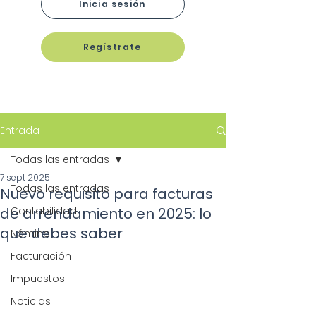
Inicia sesión
Regístrate
Entrada
Todas las entradas
7 sept 2025
Todas las entradas
Nuevo requisito para facturas
de arrendamiento en 2025: lo
Contabilidad
que debes saber
Nómina
Facturación
Impuestos
Noticias