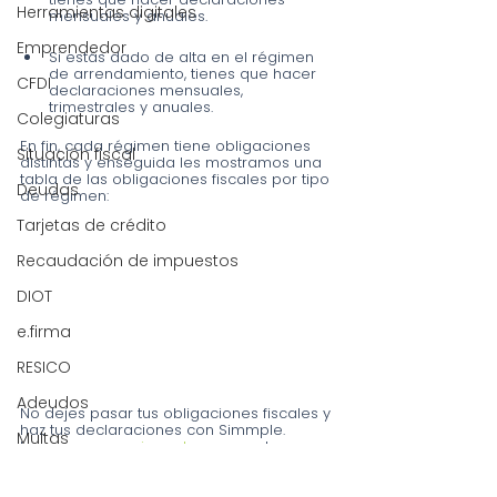
Herramientas digitales
mensuales y anuales.
Emprendedor
Si estás dado de alta en el régimen 
de arrendamiento, tienes que hacer 
CFDI
declaraciones mensuales, 
trimestrales y anuales.
Colegiaturas
En fin, cada régimen tiene obligaciones 
Situación fiscal
distintas y enseguida les mostramos una 
tabla de las obligaciones fiscales por tipo 
Deudas
de régimen:
Tarjetas de crédito
Recaudación de impuestos
DIOT
e.firma
RESICO
Adeudos
No dejes pasar tus obligaciones fiscales y 
haz tus declaraciones con Simmple. 
Multas
Ingresa a
www.simmple.mx
, crea tu 
usuario y nosotros nos encargamos del 
Salarios
resto.