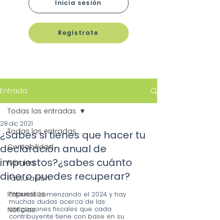
Inicia sesión
Regístrate
Entrada
Todas las entradas
28 dic 2021
Todas las entradas
¿Sabes si tienes que hacer tu
declaración anual de
Contabilidad
impuestos?¿sabes cuánto
Nómina
dinero puedes recuperar?
Facturación
Impuestos
Estamos comenzando el 2024 y hay 
muchas dudas acerca de las 
obligaciones fiscales que cada 
Noticias
contribuyente tiene con base en su 