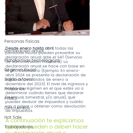
Cierre fiscal
Aguinaldo
Buzón Tributario
Contribuyente
Personas físicas
Desde enero hasta abril
, todas las 
Declaración anual
personas físicas pueden presentar su 
declaración anual ante el SAT (Servicio 
Plataformas tecnológicas
de Administración Tributaria). La 
declaración anual se hace con base en 
Régimen Fiscal
el año calendario (Ejemplo: En enero-
abril 2024 se presenta la declaración de 
Saldo a favor
ingresos percibidos de enero a 
diciembre del 2023). El nivel de ingresos y 
el tipo de régimen en el que estés va a 
Freelance
determinar cuándo tienes que declarar 
(mensual, bimestral, y/o anual), qué 
PYMES
puedes deducir de impuestos y cuánto 
vas a pagar u obtener como devolución 
Descuentos
de impuestos.
Hot Sale
A continuación te explicamos 
quiénes pueden o deben hacer 
Trabajadores
su declaración anual o 