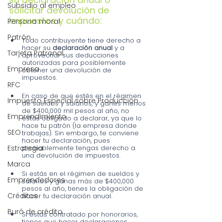
Subsidio al empleo
solicitar devolución de 
impuestos y cuándo:
Persona moral
Patrón
Todo contribuyente tiene derecho a 
hacer su 
declaración anual
 y a 
Tarjeta Patronal
aprovechar sus deducciones 
autorizadas para posiblemente 
Empresa
obtener una devolución de 
impuestos. 
RFC
En caso de que estés en el régimen 
Impuesto Especial sobre Producción
de sueldos y salarios, y ganes menos 
de $400,000 mil pesos al año, no 
Emprendimiento
estás obligado a declarar, ya que lo 
hace tu patrón (la empresa donde 
SEO
trabajas). Sin embargo, te conviene 
hacer tu declaración, pues 
Estrategia
probablemente tengas derecho a 
una devolución de impuestos.
Marca
Si estás en el régimen de sueldos y 
Emprendedores
salarios y ganas más de $400,000 
pesos al año, tienes la obligación de 
Créditos
hacer tu declaración anual.
Buró de crédito
Si estás contratado por honorarios, 
tienes que hacer declaraciones 