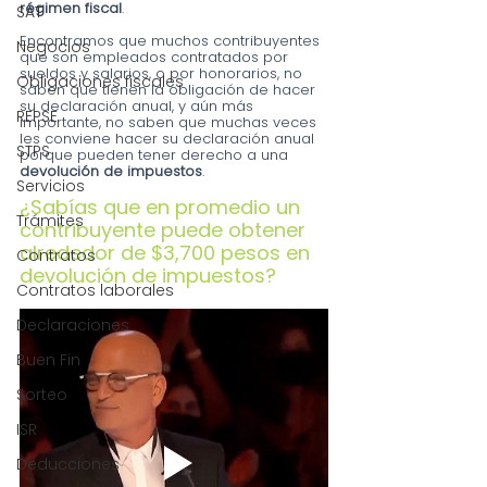
régimen fiscal
.
SAT
Encontramos que muchos contribuyentes 
Negocios
que son empleados contratados por 
sueldos y salarios, o por honorarios, no 
Obligaciones fiscales
saben que tienen la obligación de hacer 
su declaración anual, y aún más 
REPSE
importante, no saben que muchas veces 
les conviene hacer su declaración anual 
STPS
porque pueden tener derecho a una 
devolución de impuestos
.
Servicios
¿Sabías que en promedio un 
Trámites
contribuyente puede obtener 
alrededor de $3,700 pesos en 
Contratos
devolución de impuestos?
Contratos laborales
Declaraciones
Buen Fin
Sorteo
ISR
Deducciones