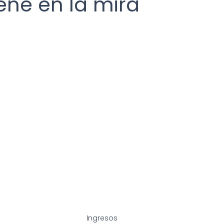
iene en la mira
Buzón Tributario
Contribuyente
Personas 
aformas tecnológicas
Régimen Fiscal
Saldo a 
Ingresos