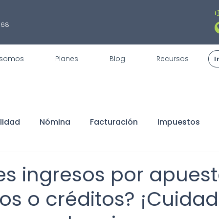
¡
868
 somos
Planes
Blog
Recursos
I
lidad
Nómina
Facturación
Impuestos
fiscales
REPSE
STPS
Servicios
Trámite
es ingresos por apuest
s o créditos? ¡Cuidad
claraciones
Buen Fin
Sorteo
ISR
Dedu