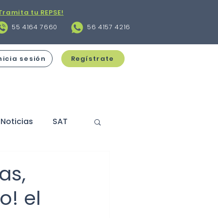
Tramita tu REPSE!
55 4164 7660
56 4157 4216
nicia sesión
Regístrate
Noticias
SAT
s
Contratos
as,
o! el
cciones