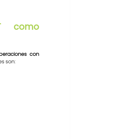
T como 
peraciones con 
es son: