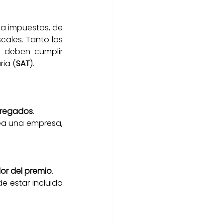
 a impuestos, de 
scales. Tanto los 
 deben cumplir 
ria (
SAT
).
ntregados
.
sea una empresa, 
lor del premio
.
 estar incluido 