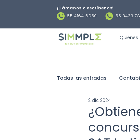
¡Llámanos o escríbenos
!
55 4164 6950
55 3433 7
Quiénes
Todas las entradas
Contabi
2 dic 2024
Negocios
Obligaciones 
¿Obtien
concurso
Contratos laborales
De