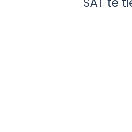
SAT te t
Cierre fiscal
Aguinaldo
Declaración anual
Plat
PYMES