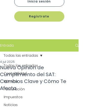
Inicia sesión
Regístrate
Entrada
Todas las entradas
4 jul 2025
Todas las entradas
Nueva Opinión de
Cumplimiento del SAT:
Contabilidad
Cambios Clave y Cómo Te
Nómina
Afecta
Facturación
Impuestos
Noticias