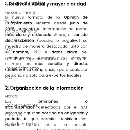
Subsidio al empleo
1. Rediseño visual y mayor claridad
Persona moral
El nuevo formato de la 
Opinión de 
Patrón
Cumplimiento
, vigente desde 
junio de 
2025
, presenta la información de forma 
Tarjeta Patronal
más clara y ordenada
. Ahora, el 
sentido 
Empresa
de la opinión
 (positivo o negativo) se 
muestra de manera destacada, junto con 
RFC
el 
nombre, RFC y datos clave
 del 
contribuyente. Además, el lenguaje 
Impuesto Especial sobre Producción
utilizado es 
más sencillo y directo
, 
Emprendimiento
facilitando su comprensión para cualquier 
persona, no solo para expertos fiscales.
SEO
Estrategia
2. Organización de la información
Marca
Las 
omisiones o 
Emprendedores
inconsistencias
 detectadas por el SAT 
ahora se agrupan 
por tipo de obligación y 
Créditos
periodo
, lo que permite identificar con 
Buró de crédito
rapidez dónde existe un posible 