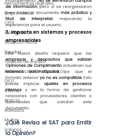
incumplimiento. 
No se eliminaron campos 
Herramientas digitales
de información
, pero sí se reorganizaron 
para hacer el documento 
más práctico y 
Emprendedor
fácil de interpretar
, mejorando la 
CFDI
experiencia para el usuario.
3. Impacto en sistemas y procesos 
Colegiaturas
empresariales
Situación fiscal
Deudas
Este nuevo diseño requiere que las 
empresas y despachos que validan 
Tarjetas de crédito
Opiniones de Cumplimiento
 actualicen sus 
Recaudación de impuestos
sistemas automatizados
, ya que el 
formato anterior 
ya no es compatible
. Esto 
DIOT
puede implicar 
ajustes en procesos 
internos
 y en la forma de gestionar 
e.firma
relaciones con proveedores, clientes o 
RESICO
autoridades que solicitan este 
documento.
Adeudos
Multas
¿Qué Revisa el SAT para Emitir 
Salarios
la Opinión?