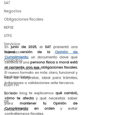
SAT
Negocios
Obligaciones fiscales
REPSE
STPS
Servicios
En 
junio de 2025
, el 
SAT
 presentó una 
nueva versión de la 
Opinión de 
Trámites
Cumplimiento
, un documento clave que 
Contratos
certifica si una 
persona física o moral
está 
al corriente con sus obligaciones fiscales. 
Contratos laborales
El nuevo formato es más claro, funcional y 
Declaraciones
fácil de interpretar, ideal para trámites, 
licitaciones o validaciones ante terceros.
Buen Fin
En este blog te explicamos 
qué cambió, 
Sorteo
cómo te afecta
 y qué necesitas saber 
ISR
para 
mantener tu Opinión de 
Cumplimiento en orden
 y evitar 
Deducciones
contratiempos fiscales.