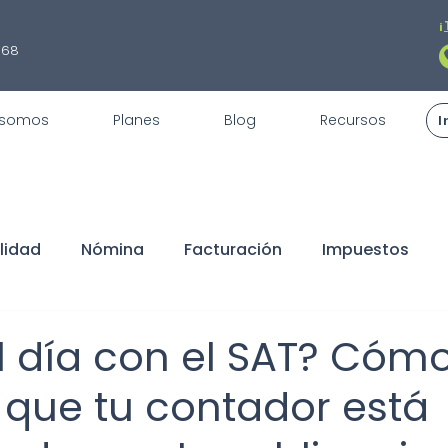
¡
868
 somos
Planes
Blog
Recursos
I
lidad
Nómina
Facturación
Impuestos
fiscales
REPSE
STPS
Servicios
Trámite
l día con el SAT? Cóm
r que tu contador está
claraciones
Buen Fin
Sorteo
ISR
Dedu