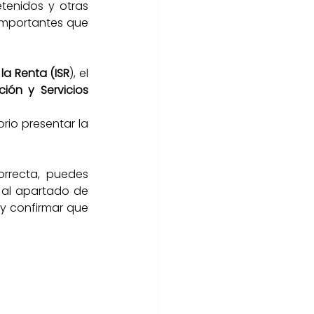
tenidos y otras 
importantes que 
la Renta (ISR
), el 
ón y Servicios 
 Para personas físicas y morales, es obligatorio presentar la 
rrecta, puedes 
 al apartado de 
 y confirmar que 