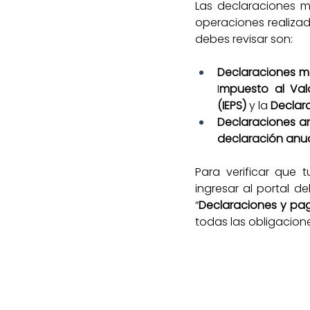
Las declaraciones m
operaciones realizad
debes revisar son:
Declaraciones m
I
mpuesto al Val
(IEPS)
 y la
 Declar
Declaraciones an
declaración anua
Para verificar que 
ingresar al portal del
“
Declaraciones y pa
todas las obligacion