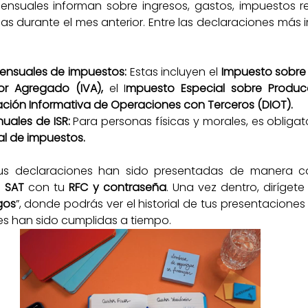
ensuales informan sobre ingresos, gastos, impuestos re
as durante el mes anterior. Entre las declaraciones más 
ensuales de impuestos: 
Estas incluyen el 
Impuesto sobre 
or Agregado (IVA),
 el I
mpuesto Especial sobre Producci
ación Informativa de Operaciones con Terceros (DIOT).
uales de ISR:
l de impuestos.
tus declaraciones han sido presentadas de manera co
 
SAT
 con tu 
RFC y contraseña
. Una vez dentro, dirígete
gos
”, donde podrás ver el historial de tus presentaciones
es han sido cumplidas a tiempo.