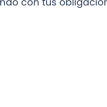
ndo con tus obligacio
Buzón Tributario
Contribuyente
Personas 
aformas tecnológicas
Régimen Fiscal
Saldo a 