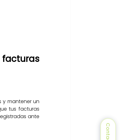
acturas 
s y mantener un 
e tus facturas 
egistradas ante 
Contacto