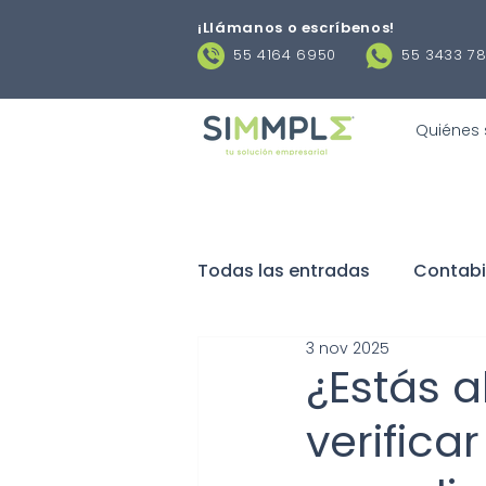
¡Llámanos o escríbenos
!
55 4164 6950
55 3433 7
Quiénes
Todas las entradas
Contabi
3 nov 2025
Negocios
Obligaciones 
¿Estás a
verifica
Contratos laborales
De