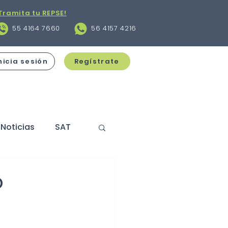
Tramita tu REPSE!
55 4164 7660
56 4157 4216
nicia sesión
Regístrate
Noticias
SAT
s
Contratos
o
cciones