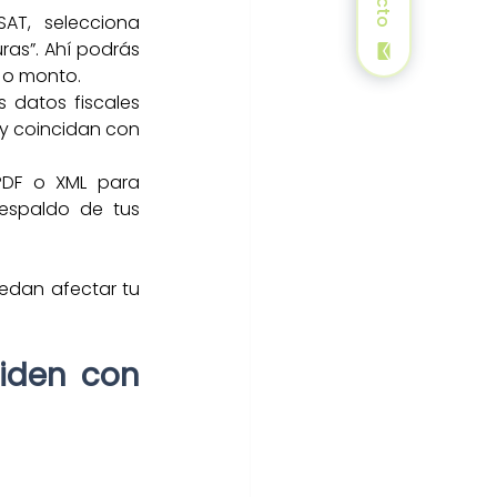
AT, selecciona 
ras”. Ahí podrás 
o o monto.
s datos fiscales 
y coincidan con 
DF o XML para 
espaldo de tus 
edan afectar tu 
iden con 