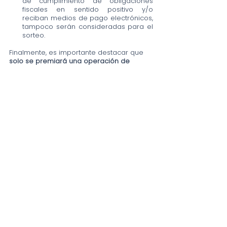
de cumplimiento de obligaciones 
fiscales en sentido positivo y/o 
reciban medios de pago electrónicos, 
tampoco serán consideradas para el 
sorteo.
Finalmente, es importante destacar que
solo se premiará una operación de 
compra por cada tarjeta participante y 
una afiliación por cada clave de RFC de 
comercio participante
.
Las 
compras ganadoras
 se darán a 
conocer el 
11 de diciembre de 2023
 a 
través de los sitios oficiales del Buen Fin y 
del Servicio de Administración Tributaria.
TIP SIMMPLE