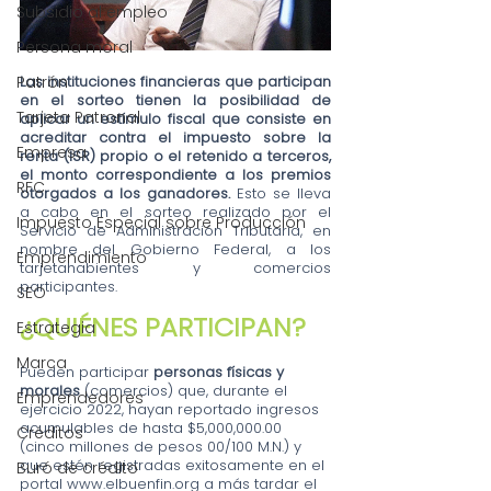
Subsidio al empleo
Persona moral
Las instituciones financieras que participan 
Patrón
en el sorteo tienen la posibilidad de 
Tarjeta Patronal
aplicar un estímulo fiscal que consiste en 
acreditar contra el impuesto sobre la 
Empresa
renta (ISR) propio o el retenido a terceros, 
el monto correspondiente a los premios 
RFC
otorgados a los ganadores. 
Esto se lleva 
a cabo en el sorteo realizado por el 
Impuesto Especial sobre Producción
Servicio de Administración Tributaria, en 
nombre del Gobierno Federal, a los 
Emprendimiento
tarjetahabientes y comercios 
participantes.
SEO
¿QUIÉNES PARTICIPAN?
Estrategia
Marca
Pueden participar 
personas físicas y 
morales 
(comercios) que, durante el 
Emprendedores
ejercicio 2022, hayan reportado ingresos 
acumulables de hasta $5,000,000.00 
Créditos
(cinco millones de pesos 00/100 M.N.) y 
que estén registradas exitosamente en el 
Buró de crédito
portal www.elbuenfin.org a más tardar el 