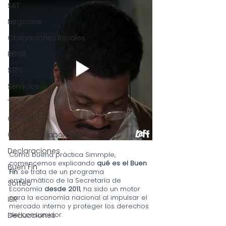
SAT
Negocios
Obligaciones fiscales
REPSE
STPS
Servicios
Trámites
Contratos
Contratos laborales
Declaraciones
Como buena práctica Simmple, 
comencemos explicando 
qué es el Buen 
Buen Fin
Fin
: se trata de un programa 
emblemático de la Secretaría de 
Sorteo
Economía
 desde 2011
, ha sido un motor 
para la economía nacional al impulsar el 
ISR
mercado interno y proteger los derechos 
del consumidor. 
Deducciones