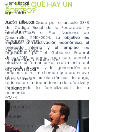
¿Y POR QUÉ HAY UN 
Cierre fiscal
SORTEO?
Aguinaldo
Buzón Tributario
Ahora sí: respaldado por el artículo 33-B 
del Código Fiscal de la Federación y 
Contribuyente
alineado con el Plan Nacional de 
Desarrollo 2019-2024, 
su objetivo es 
Personas físicas
impulsar la reactivación económica, el 
mercado interno y el empleo
, es 
Declaración anual
organizado por el Gobierno Federal 
desde 2013, ha demostrado ser altamente 
Plataformas tecnológicas
efectivo al fomentar el crecimiento del 
mercado interno y la generación de 
Régimen Fiscal
empleos, al mismo tiempo que promueve 
el uso de medios electrónicos de pago, 
Saldo a favor
reduciendo la dependencia del efectivo y 
fortaleciendo la formalización de la 
Freelance
economía.
PYMES
Descuentos
Hot Sale
Trabajadores