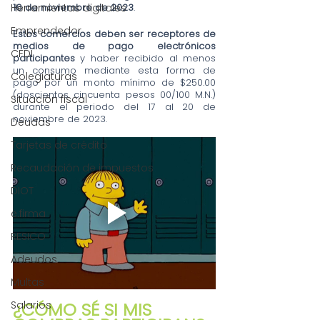
16 de noviembre de 2023
.
Herramientas digitales
Emprendedor
Estos comercios deben ser receptores de 
medios de pago electrónicos 
CFDI
participantes 
y haber recibido al menos 
un consumo mediante esta forma de 
Colegiaturas
pago por un monto mínimo de $250.00 
(doscientos cincuenta pesos 00/100 M.N.) 
Situación fiscal
durante el periodo del 17 al 20 de 
noviembre de 2023.
Deudas
Tarjetas de crédito
Recaudación de impuestos
DIOT
e.firma
RESICO
Adeudos
Multas
¿CÓMO SÉ SI MIS 
Salarios