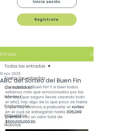
Inicia sesión
Regístrate
Entrada
Todas las entradas
13 nov 2023
Todas las entradas
ABC del Sorteo del Buen Fin
¡Se acerca el Buen Fin! Y si bien todos 
Contabilidad
estamos más que emocionados por las 
Nómina
ofertas (que seguro llevas cazando todo 
el año), hay algo de lo que poco se habla 
Facturación
y que hoy venimos a platicarte: el 
sorteo
en el cual se entregarán hasta 
326,249 
Impuestos
premios
 con un valor total de 
$500,000,000.00.
Noticias