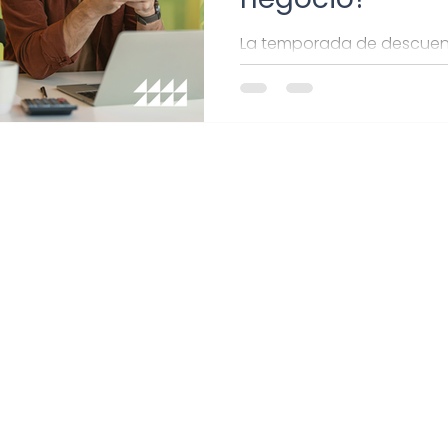
La temporada de descuent
tiene más peso en México. 
gustaría aprovecharlo, lee