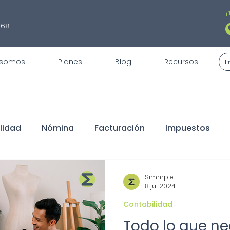
¡
868
 somos
Planes
Blog
Recursos
I
lidad
Nómina
Facturación
Impuestos
fiscales
REPSE
STPS
Servicios
Trámite
Simmple
8 jul 2024
Contabilidad
claraciones
Buen Fin
Sorteo
ISR
Dedu
Todo lo que ne