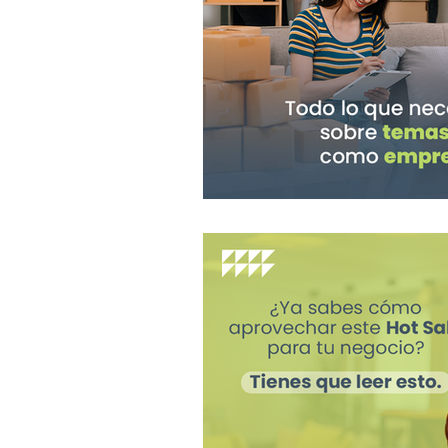
Cierre fiscal
Aguinaldo
Declaración anual
Plat
PYMES