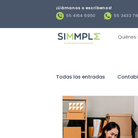
¡Llámanos o escríbenos
!
55 4164 6950
55 3433 7
Quiénes
Todas las entradas
Contabi
Negocios
Obligaciones 
Contratos laborales
De