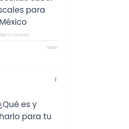
scales para
físicas
México
der o ya eres
favor
Freelance
tal saber sobre temas
partimos
 ¿Qué es y
arlo para tu