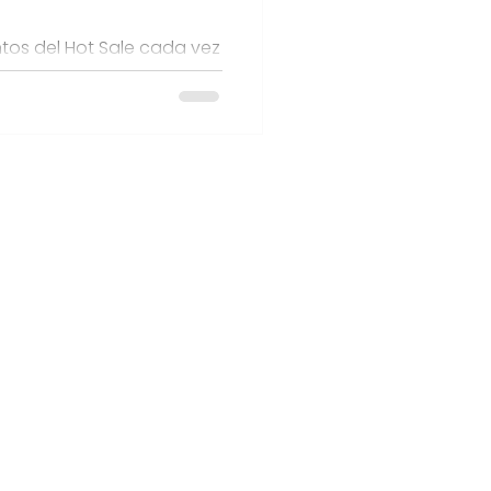
os del Hot Sale cada vez
Si tienes un negocio y te
 este blog.