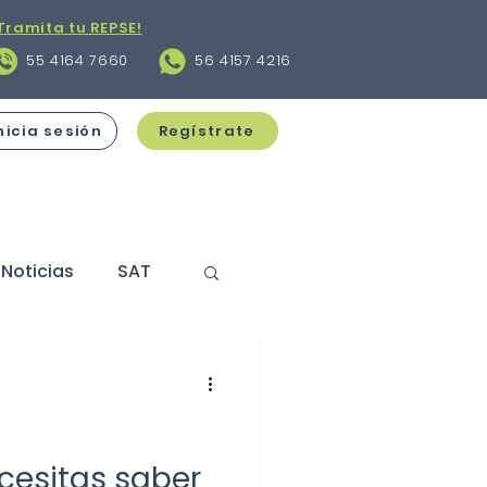
Tramita tu REPSE!
55 4164 7660
56 4157 4216
nicia sesión
Regístrate
Noticias
SAT
s
Contratos
cciones
cesitas saber