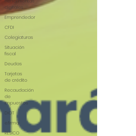
Herramientas
digitales
Emprendedor
CFDI
Colegiaturas
Situación
fiscal
Deudas
Tarjetas
de crédito
Recaudación
de
impuestos
DIOT
e.firma
RESICO