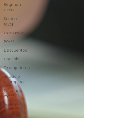
Régimen
Fiscal
Saldo a
favor
Freelance
PYMES
Descuentos
Hot Sale
Trabajadores
Subsidio
al empleo
Persona
moral
Patrón
Tarjeta