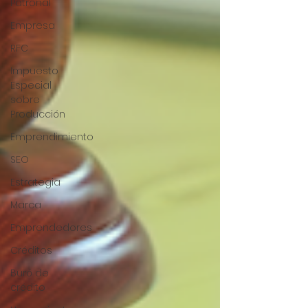
Patronal
Empresa
RFC
Impuesto
Especial
sobre
Producción
Emprendimiento
SEO
Estrategia
Marca
Emprendedores
Créditos
Buró de
crédito