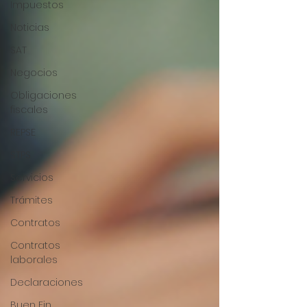
Impuestos
Noticias
SAT
Negocios
Obligaciones
fiscales
REPSE
STPS
Servicios
Trámites
Contratos
Contratos
laborales
Declaraciones
Buen Fin