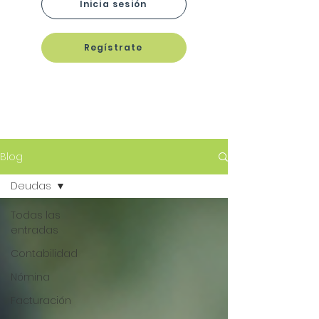
Inicia sesión
Regístrate
Blog
Deudas
Todas las
entradas
Contabilidad
Nómina
Facturación