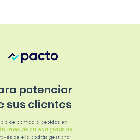
ara potenciar
e sus clientes
gocio de comida o bebidas en
én 1 mes de prueba gratis de
ravés de ella podrás gestionar