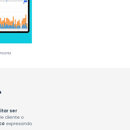
ncaria.
?
itar ser
e cliente o
c
o
expresando