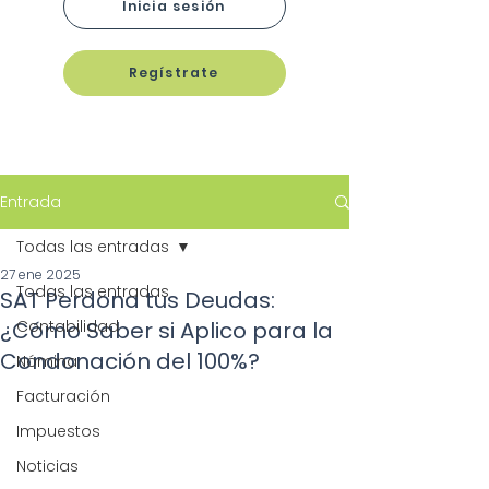
Inicia sesión
Regístrate
Entrada
Todas las entradas
27 ene 2025
Todas las entradas
SAT Perdona tus Deudas:
¿Cómo Saber si Aplico para la
Contabilidad
Condonación del 100%?
Nómina
Facturación
Impuestos
Noticias