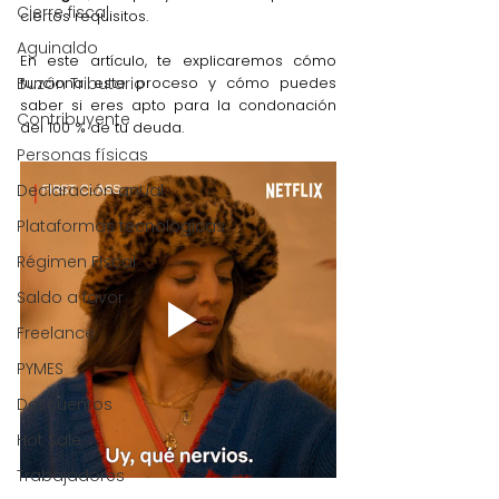
Cierre fiscal
ciertos requisitos. 
Aguinaldo
En este artículo, te explicaremos cómo 
Buzón Tributario
funciona este proceso y cómo puedes 
saber si eres apto para la condonación 
Contribuyente
del 100 % de tu deuda.
Personas físicas
Declaración anual
Plataformas tecnológicas
Régimen Fiscal
Saldo a favor
Freelance
PYMES
Descuentos
Hot Sale
Trabajadores