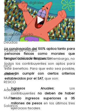
Herramientas digitales
Emprendedor
CFDI
Colegiaturas
Situación fiscal
Deudas
La condonación del 100% aplica tanto para 
Tarjetas de crédito
personas físicas como morales que 
Recaudación de impuestos
tengan adeudos fiscales. 
Sin embargo, no 
todos los contribuyentes son aptos para 
DIOT
este beneficio. Para que esto sea posible, 
deberán cumplir con ciertos criterios 
e.firma
establecidos por el SAT
, que son:
RESICO
Ingresos Anuales:
 Los 
Adeudos
contribuyentes
 no deben de haber 
Multas
tenido ingresos superiores a 35 
millones de pesos
 en los últimos tres 
Salarios
ejercicios fiscales.