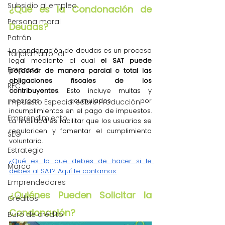
Subsidio al empleo
¿Qué es la Condonación de 
Persona moral
Deudas?
Patrón
La condonación de deudas es un proceso 
Tarjeta Patronal
legal mediante el cual
 el SAT puede 
Empresa
perdonar de manera parcial o total las 
obligaciones fiscales de los 
RFC
contribuyentes
. Esto incluye multas y 
recargos acumulados por 
Impuesto Especial sobre Producción
incumplimientos en el pago de impuestos. 
Emprendimiento
La finalidad es facilitar que los usuarios se 
regularicen y fomentar el cumplimiento 
SEO
voluntario.
Estrategia
¿Qué es lo que debes de hacer si le 
Marca
debes al SAT? Aquí te contamos.
Emprendedores
¿Quiénes Pueden Solicitar la 
Créditos
Condonación?
Buró de crédito