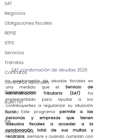
SAT
Negocios
Obligaciones fiscales
REPSE
STPS
Servicios
Trámites
SAT condonación de deudas 2025
Contratos
La condonación de deudas fiscales es 
Contratos laborales
una medida que el 
Servicio de 
Declaraciones
Administración Tributaria (SAT)
 ha 
implementado para ayudar a los 
Buen Fin
contribuyentes a regularizar su situación 
Sorteo
fiscal. Este programa 
permite a las 
personas y empresas que tienen 
ISR
adeudos fiscales a acceder a la 
condonación total de sus multas y 
Deducciones
recargos
; siempre y cuando cumplan con 