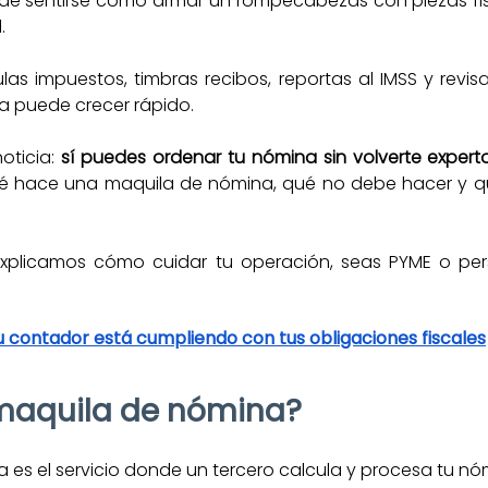
e sentirse como armar un rompecabezas con piezas fisca
.
as impuestos, timbras recibos, reportas al IMSS y revisas
ma puede crecer rápido.
oticia: 
sí puedes ordenar tu nómina sin volverte experto
é hace una maquila de nómina, qué no debe hacer y qué 
 explicamos cómo cuidar tu operación, seas PYME o pers
u contador está cumpliendo con tus obligaciones fiscales
 maquila de nómina?
 es el servicio donde un tercero calcula y procesa tu nó