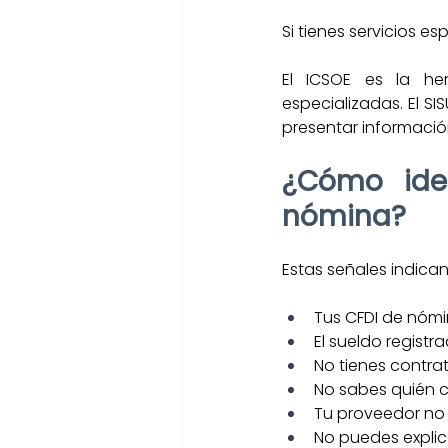
Si tienes servicios e
El ICSOE es la her
especializadas. El S
presentar informació
¿Cómo iden
nómina?
Estas señales indican
Tus CFDI de nóm
El sueldo registr
No tienes contra
No sabes quién ca
Tu proveedor no 
No puedes explic