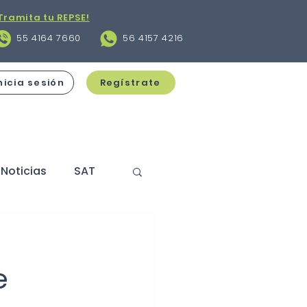
Tramita tu REPSE!
55 4164 7660
56 4157 4216
nicia sesión
Regístrate
Noticias
SAT
s
Contratos
e
cciones