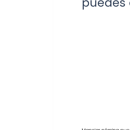
puedes 
Cierre fiscal
Aguinaldo
Declaración anual
Plat
PYMES