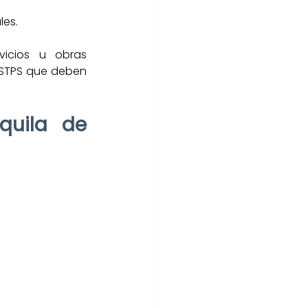
les.
icios u obras 
 STPS que deben 
uila de 