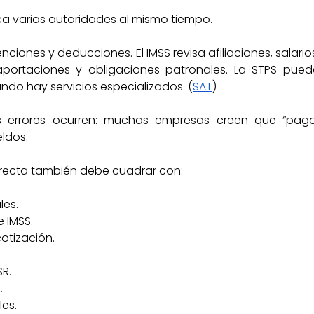
a varias autoridades al mismo tiempo.
tenciones y deducciones. El IMSS revisa afiliaciones, salari
 aportaciones y obligaciones patronales. La STPS puede
ndo hay servicios especializados. (
SAT
)
errores ocurren: muchas empresas creen que “pagar
eldos.
recta también debe cuadrar con:
les.
e IMSS.
otización.
SR.
.
les.