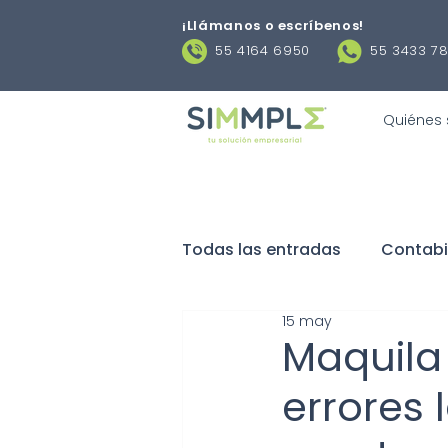
¡Llámanos o escríbenos
!
55 4164 6950
55 3433 7
Quiénes
Todas las entradas
Contabi
15 may
Negocios
Obligaciones 
Maquila
errores 
Contratos laborales
De