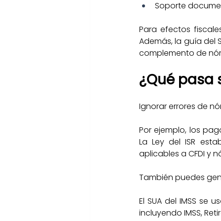
Soporte documen
Para efectos fiscale
Además, la guía del 
complemento de nómin
¿Qué pasa s
Ignorar errores de n
Por ejemplo, los pa
La Ley del ISR esta
aplicables a CFDI y n
También puedes gener
El SUA del IMSS se 
incluyendo IMSS, Reti