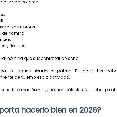
 actividades como:
os.
SR.
s IMSS e INFONAVIT.
I de nómina.
ncias.
s y fiscales.
lar nómina que subcontratar personal.
na, 
tú sigues siendo el patrón
. Es decir, tus trab
mente de tu empresa o actividad.
ocesa información y ayuda con cálculos. No debe “prest
.
porta hacerlo bien en 2026?