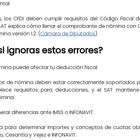
tal.
s, los CFDI deben cumplir requisitos del Código Fiscal de
SAT explica cómo llenar el comprobante de nómina con CFD
a versión 1.2. (
Cámara de Diputados
)
i ignoras estos errores?
ómina puede afectar tu deducción fiscal.
gos de nómina deben estar correctamente soportados par
blece requisitos para deducciones, y el SAT mantiene 
ómina. 
ar diferencias ante IMSS o INFONAVIT.
usa para determinar importes y conceptos de cuotas obr
ro, Cesantía y Vejez e INFONAVIT.