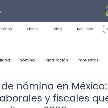
¡
868
 somos
Planes
Blog
Recursos
I
lidad
Nómina
Facturación
Impuestos
fiscales
REPSE
STPS
Servicios
Trámite
 de nómina en México:
laborales y fiscales qu
claraciones
Buen Fin
Sorteo
ISR
Dedu