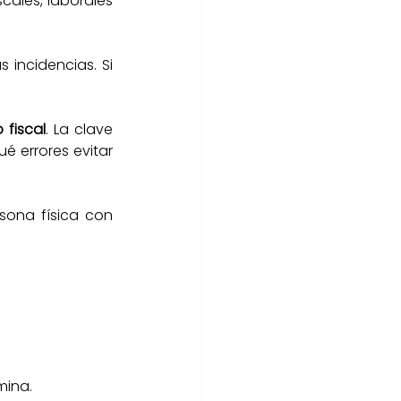
les, laborales 
 incidencias. Si 
 fiscal
. La clave 
errores evitar 
ona física con 
mina.