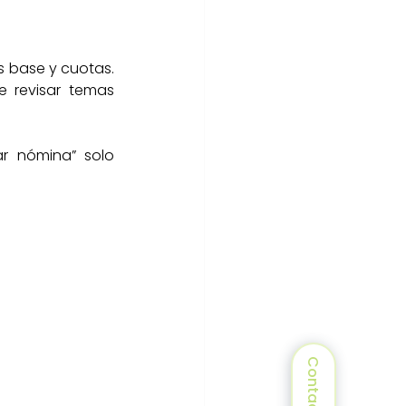
os base y cuotas. 
 revisar temas 
 nómina” solo 
Contacto