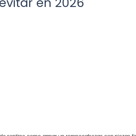
evitar en 2026
Buzón Tributario
Contribuyente
Personas 
aformas tecnológicas
Régimen Fiscal
Saldo a 