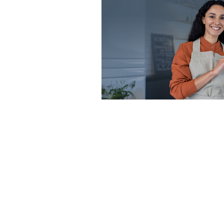
Cierre fiscal
Aguinaldo
Declaración anual
Plat
PYMES