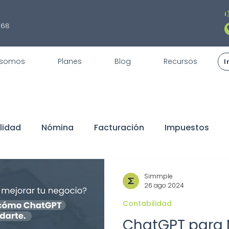
¡
868
 somos
Planes
Blog
Recursos
I
lidad
Nómina
Facturación
Impuestos
fiscales
REPSE
STPS
Servicios
Trámite
Simmple
26 ago 2024
Contabilidad
claraciones
Buen Fin
Sorteo
ISR
Dedu
ChatGPT para 