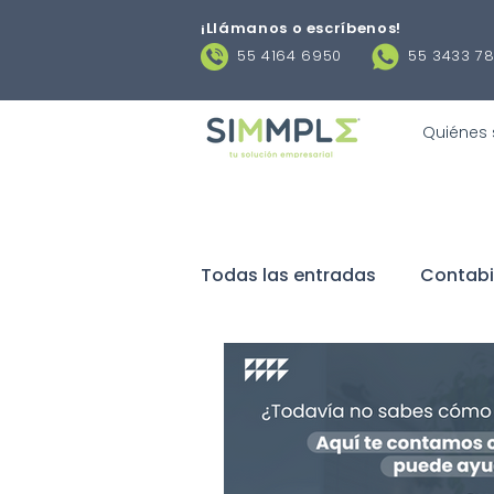
¡Llámanos o escríbenos
!
55 4164 6950
55 3433 7
Quiénes
Todas las entradas
Contabi
Negocios
Obligaciones 
Contratos laborales
De