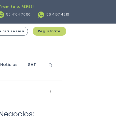
Tramita tu REPSE!
55 4164 7660
56 4157 4216
nicia sesión
Regístrate
Noticias
SAT
s
Contratos
cciones
Negocios: