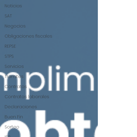
Noticias
SAT
Negocios
Obligaciones fiscales
REPSE
STPS
Servicios
Trámites
Contratos
Contratos laborales
Declaraciones
Buen Fin
Sorteo