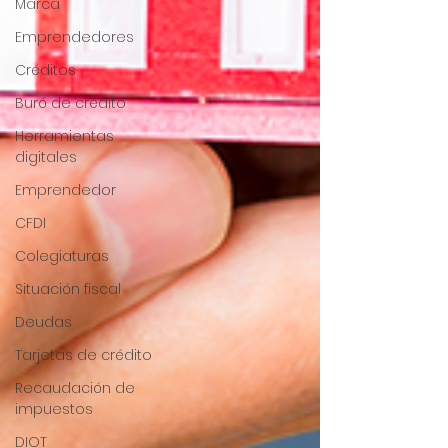
Marca
Emprendedores
Créditos
Buró de crédito
Herramientas
digitales
Emprendedor
CFDI
Colegiaturas
Situación fiscal
Deudas
Tarjetas de crédito
Recaudación de
impuestos
DIOT