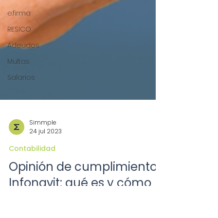
e.firma
RESICO
Adeudos
Multas
Salarios
Simmple
24 jul 2023
Contabilidad
Opinión de cumplimiento
Infonavit: qué es y cómo