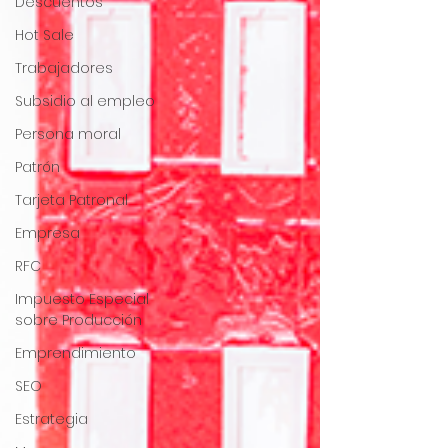
Descuentos
Hot Sale
Trabajadores
Subsidio al empleo
Persona moral
Patrón
Tarjeta Patronal
Empresa
RFC
Impuesto Especial
sobre Producción
Emprendimiento
SEO
Estrategia