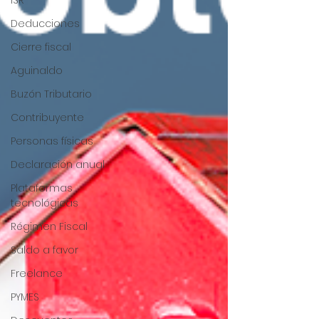
ISR
Deducciones
Cierre fiscal
Aguinaldo
Buzón Tributario
Contribuyente
Personas físicas
Declaración anual
Plataformas
tecnológicas
Régimen Fiscal
Saldo a favor
Freelance
PYMES