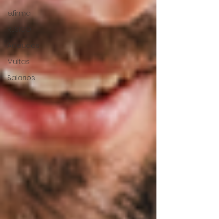
e.firma
RESICO
Adeudos
Multas
Salarios