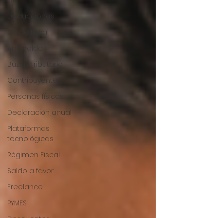
ISR
Deducciones
Cierre fiscal
Aguinaldo
Buzón Tributario
Contribuyente
Personas físicas
Declaración anual
Plataformas
tecnológicas
Régimen Fiscal
Saldo a favor
Freelance
PYMES