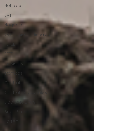
Noticias
SAT
Negocios
Obligaciones fiscales
REPSE
STPS
Servicios
Trámites
Contratos
Contratos laborales
Declaraciones
Buen Fin
Sorteo