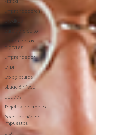
Marca
Emprendedores
Créditos
Buró de crédito
Herramientas
digitales
Emprendedor
CFDI
Colegiaturas
Situación fiscal
Deudas
Tarjetas de crédito
Recaudación de
impuestos
DIOT