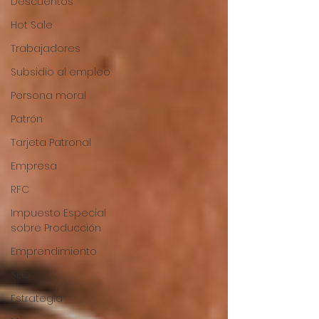
Descuentos
Hot Sale
Trabajadores
Subsidio al empleo
Persona moral
Patrón
Tarjeta Patronal
Empresa
RFC
Impuesto Especial
sobre Producción
Emprendimiento
SEO
Estrategia