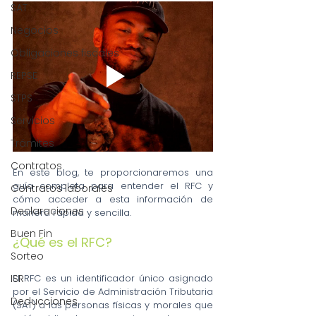
SAT
Negocios
Obligaciones fiscales
REPSE
STPS
Servicios
Trámites
Contratos
En este blog, te proporcionaremos una 
guía completa para entender el RFC y 
Contratos laborales
cómo acceder a esta información de 
Declaraciones
manera rápida y sencilla.
Buen Fin
¿Qué es el RFC?
Sorteo
El RFC es un identificador único asignado 
ISR
por el Servicio de Administración Tributaria 
Deducciones
(SAT) a las personas físicas y morales que 