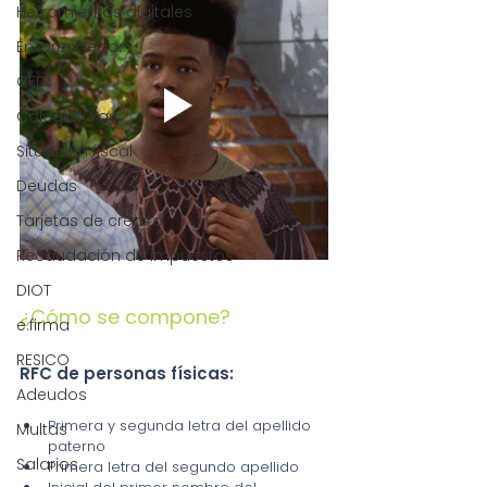
Herramientas digitales
Emprendedor
CFDI
Colegiaturas
Situación fiscal
Deudas
Tarjetas de crédito
Recaudación de impuestos
DIOT
¿Cómo se compone?
e.firma
RESICO
RFC de personas físicas:
Adeudos
Primera y segunda letra del apellido 
Multas
paterno
Salarios
Primera letra del segundo apellido