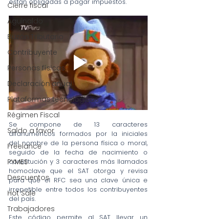
están obligadas a pagar impuestos. 
Cierre fiscal
Aguinaldo
Buzón Tributario
Contribuyente
Personas físicas
Declaración anual
Plataformas tecnológicas
Régimen Fiscal
Se compone de 13 caracteres 
Saldo a favor
alfanuméricos formados por la iniciales 
del nombre de la persona física o moral, 
Freelance
seguido de la fecha de nacimiento o 
PYMES
constitución y 3 caracteres más llamados 
homoclave que el SAT otorga y revisa 
Descuentos
para que el RFC sea una clave única e 
irrepetible entre todos los contribuyentes 
Hot Sale
del país.
Trabajadores
Este código permite al SAT llevar un 