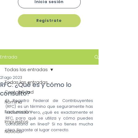
Inicia sesión
Regístrate
Entrada
Todas las entradas
21 ago 2023
Todas las entradas
RFC: ¿Qué es y cómo lo
consulto?
Contabilidad
El Registro Federal de Contribuyentes 
Nómina
(RFC) es un término que seguramente has 
Facturación
escuchado. Pero, ¿qué es exactamente el 
RFC, para qué se utiliza y cómo puedes 
Impuestos
consultarlo en línea? Si no tienes mucha 
idea, llegaste al lugar correcto.
Noticias