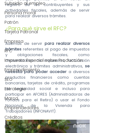
Subsidio al empleo
registro de los contribuyentes y sus 
actividades fiscales, además de servir 
Persona moral
para realizar diversos trámites.
Patrón
¿Para qué sirve el RFC?
Tarjeta Patronal
Empresa
Además de servir 
para realizar diversos 
trámites
 referentes al pago de impuestos 
RFC
y obligaciones fiscales; como 
Impuesto Especial sobre Producción
declaraciones de impuestos, facturación 
electrónica y trámites administrativos, 
se 
Emprendimiento
necesita para poder acceder
 a diversos 
productos financieros como cuentas 
SEO
bancarias, tarjetas de crédito, programas 
Estrategia
de seguridad social e incluso para 
participar en AFORES (Administradoras de 
Marca
Fondos para el Retiro) o usar el Fondo 
Nacional de la Vivienda para 
Emprendedores
Trabajadores (INFONAVIT).
Créditos
Buró de crédito