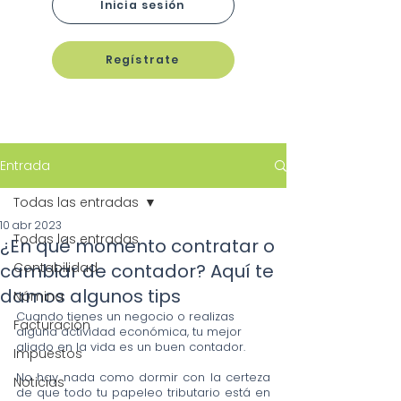
Inicia sesión
Regístrate
Entrada
Todas las entradas
10 abr 2023
Todas las entradas
¿En qué momento contratar o
cambiar de contador? Aquí te
Contabilidad
damos algunos tips
Nómina
Cuando tienes un negocio o realizas 
Facturación
alguna actividad económica, tu mejor 
aliado en la vida es un buen contador. 
Impuestos
No hay nada como dormir con la certeza 
Noticias
de que todo tu papeleo tributario está en 