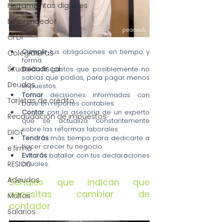
Herramientas digitales
Emprendedor
CFDI
Cumplir
 tus obligaciones en tiempo y 
Colegiaturas
forma.
Situación fiscal
Deducir
 gastos que posiblemente no 
sabías que podías, para pagar menos 
Deudas
impuestos.
Tomar
 decisiones informadas con 
Tarjetas de crédito
base en reportes contables.
Contar
 con la asesoría de un experto 
Recaudación de impuestos
que se actualiza constantemente 
sobre las reformas laborales.
DIOT
Tendrás 
más tiempo para dedicarte a 
hacer crecer tu negocio.
e.firma
Evitarás
 batallar con tus declaraciones 
anuales.
RESICO
Adeudos
Señales que indican que 
necesitas cambiar de 
Multas
contador
Salarios