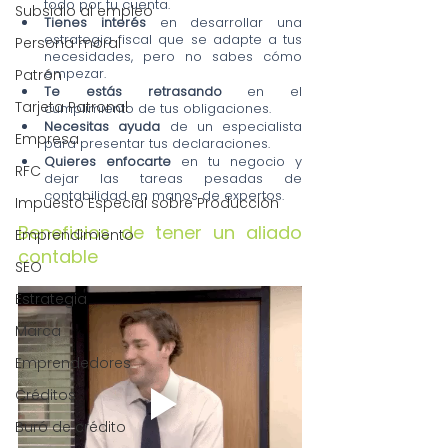
todo por tu cuenta.
Subsidio al empleo
Tienes interés
 en desarrollar una 
estrategia fiscal que se adapte a tus 
Persona moral
necesidades, pero no sabes cómo 
empezar.
Patrón
Te estás retrasando 
en el 
Tarjeta Patronal
cumplimiento de tus obligaciones.
Necesitas ayuda
 de un especialista 
Empresa
para presentar tus declaraciones.
Quieres enfocarte
 en tu negocio y 
RFC
dejar las tareas pesadas de 
contabilidad en manos de expertos.
Impuesto Especial sobre Producción
Beneficios de tener un aliado 
Emprendimiento
contable
SEO
Estrategia
Marca
Emprendedores
Créditos
Buró de crédito