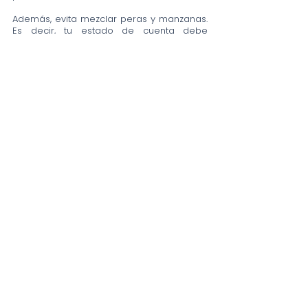
Además, evita mezclar peras y manzanas. 
Es decir, tu estado de cuenta debe 
corresponder a los ingresos obtenidos 
por la actividad económica que 
desempeñas, mientras que los gastos 
deben tener comprobante CFDI que los 
respalde. 
Así que trata de evitar mezclar tus gastos 
personales con las cosas de tu negocio, y 
verás cómo te facilitas la vida y le ahorras 
muchas lágrimas a tu contador.
¡Elige un sistema SIMMPLE!