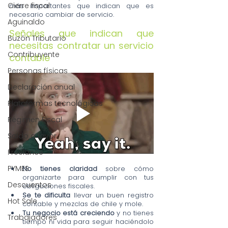
Cierre fiscal
más importantes que indican que es 
necesario cambiar de servicio.
Aguinaldo
Señales que indican que 
Buzón Tributario
necesitas contratar un servicio 
Contribuyente
contable
Personas físicas
Declaración anual
Plataformas tecnológicas
Régimen Fiscal
Saldo a favor
Freelance
PYMES
No tienes claridad
 sobre cómo 
organizarte para cumplir con tus 
Descuentos
obligaciones fiscales.
Se te dificulta 
llevar un buen registro 
Hot Sale
contable y mezclas de chile y mole.
Tu negocio está creciendo
 y no tienes 
Trabajadores
tiempo ni vida para seguir haciéndolo 