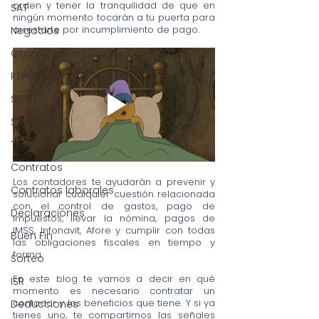
orden y tener la tranquilidad de que en 
SAT
ningún momento tocarán a tu puerta para 
arrestarte por incumplimiento de pago.
Negocios
Obligaciones fiscales
REPSE
STPS
Servicios
Trámites
Contratos
Los contadores te ayudarán a prevenir y 
Contratos laborales
solucionar cualquier cuestión relacionada 
con el control de gastos, pago de 
Declaraciones
impuestos, llevar la nómina, pagos de 
IMSS, Infonavit, Afore y cumplir con todas 
Buen Fin
las obligaciones fiscales en tiempo y 
forma. 
Sorteo
En este blog te vamos a decir en qué 
ISR
momento es necesario contratar un 
contador y los beneficios que tiene. Y si ya 
Deducciones
tienes uno, te compartimos las señales 