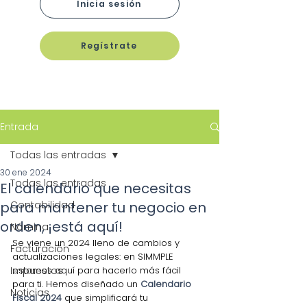
Inicia sesión
Regístrate
Entrada
Todas las entradas
30 ene 2024
Todas las entradas
El calendario que necesitas
para mantener tu negocio en
Contabilidad
orden, ¡está aquí!
Nómina
Se viene un 2024 lleno de cambios y 
Facturación
actualizaciones legales: en SIMMPLE 
Impuestos
estamos aquí para hacerlo más fácil 
para ti. Hemos diseñado un 
Calendario 
Noticias
Fiscal 2024
 que simplificará tu 