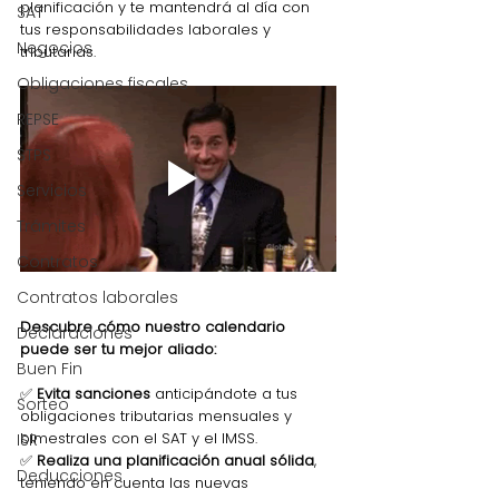
planificación y te mantendrá al día con 
SAT
tus responsabilidades laborales y 
Negocios
tributarias.
Obligaciones fiscales
REPSE
STPS
Servicios
Trámites
Contratos
Contratos laborales
Descubre cómo nuestro calendario 
Declaraciones
puede ser tu mejor aliado:
Buen Fin
✅ 
Evita sanciones
 anticipándote a tus 
Sorteo
obligaciones tributarias mensuales y 
bimestrales con el SAT y el IMSS.
ISR
✅ 
Realiza una planificación anual sólida
, 
Deducciones
teniendo en cuenta las nuevas 