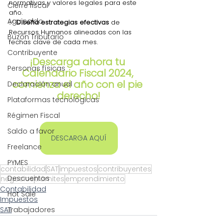
normativas y valores legales para este 
Cierre fiscal
año.
Aguinaldo
✅ 
Diseña estrategias efectivas
 de 
Recursos Humanos alineadas con las 
Buzón Tributario
fechas clave de cada mes.
Contribuyente
¡Descarga ahora tu 
Personas físicas
Calendario Fiscal 2024, 
comienza el año con el pie 
Declaración anual
derecho!
Plataformas tecnológicas
Régimen Fiscal
Saldo a favor
DESCARGA AQUÍ
Freelance
PYMES
contabilidad
SAT
impuestos
contribuyentes
Descuentos
negocios
trámites
emprendimiento
Contabilidad
Hot Sale
Impuestos
SAT
Trabajadores