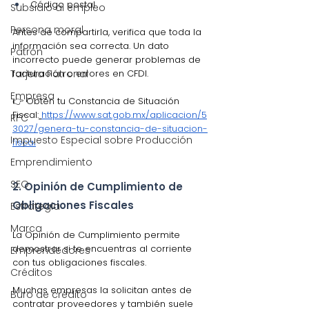
Código postal
Subsidio al empleo
Persona moral
Antes de compartirla, verifica que toda la 
información sea correcta. Un dato 
Patrón
incorrecto puede generar problemas de 
facturación o errores en CFDI.
Tarjeta Patronal
Empresa
👉 Obtén tu Constancia de Situación 
Fiscal:
https://www.sat.gob.mx/aplicacion/5
RFC
3027/genera-tu-constancia-de-situacion-
Impuesto Especial sobre Producción
fiscal
Emprendimiento
SEO
2. Opinión de Cumplimiento de 
Obligaciones Fiscales
Estrategia
Marca
La Opinión de Cumplimiento permite 
demostrar si te encuentras al corriente 
Emprendedores
con tus obligaciones fiscales.
Créditos
Muchas empresas la solicitan antes de 
Buró de crédito
contratar proveedores y también suele 