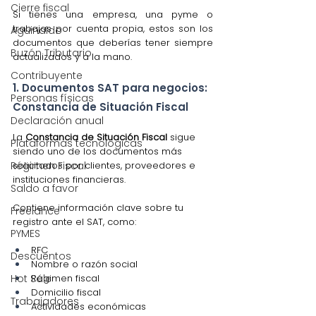
Cierre fiscal
Si tienes una empresa, una pyme o 
trabajas por cuenta propia, estos son los 
Aguinaldo
documentos que deberías tener siempre 
Buzón Tributario
actualizados y a la mano.
Contribuyente
1. Documentos SAT para negocios: 
Personas físicas
Constancia de Situación Fiscal
Declaración anual
La 
Constancia de Situación Fiscal
 sigue 
Plataformas tecnológicas
siendo uno de los documentos más 
solicitados por clientes, proveedores e 
Régimen Fiscal
instituciones financieras.
Saldo a favor
Contiene información clave sobre tu 
Freelance
registro ante el SAT, como:
PYMES
RFC
Descuentos
Nombre o razón social
Régimen fiscal
Hot Sale
Domicilio fiscal
Trabajadores
Actividades económicas