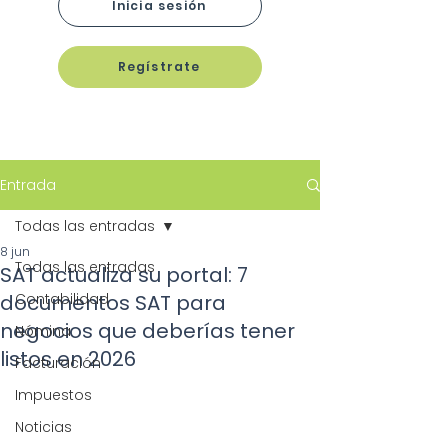
Inicia sesión
Regístrate
Entrada
Todas las entradas
8 jun
Todas las entradas
SAT actualiza su portal: 7
documentos SAT para
Contabilidad
negocios que deberías tener
Nómina
listos en 2026
Facturación
Impuestos
Noticias