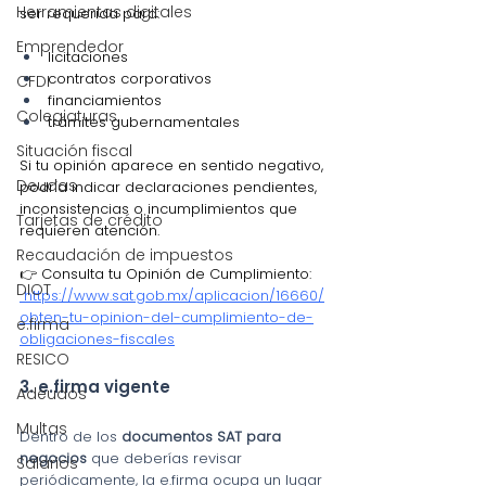
Herramientas digitales
ser requerida para:
Emprendedor
licitaciones
contratos corporativos
CFDI
financiamientos
Colegiaturas
trámites gubernamentales
Situación fiscal
Si tu opinión aparece en sentido negativo, 
Deudas
podría indicar declaraciones pendientes, 
inconsistencias o incumplimientos que 
Tarjetas de crédito
requieren atención.
Recaudación de impuestos
👉 Consulta tu Opinión de Cumplimiento:
DIOT
https://www.sat.gob.mx/aplicacion/16660/
obten-tu-opinion-del-cumplimiento-de-
e.firma
obligaciones-fiscales
RESICO
3. e.firma vigente
Adeudos
Multas
Dentro de los 
documentos SAT para 
negocios
 que deberías revisar 
Salarios
periódicamente, la e.firma ocupa un lugar 