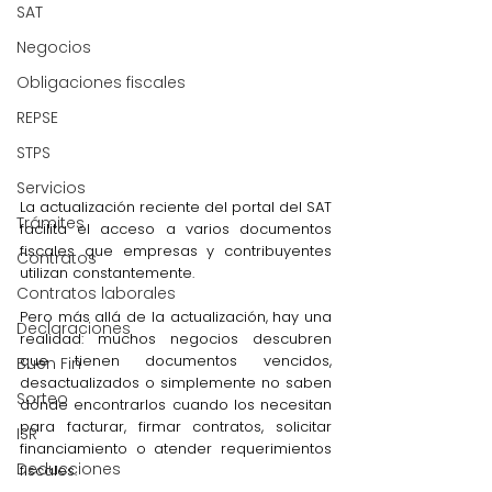
SAT
Negocios
Obligaciones fiscales
REPSE
STPS
Servicios
La actualización reciente del portal del SAT 
Trámites
facilita el acceso a varios documentos 
fiscales que empresas y contribuyentes 
Contratos
utilizan constantemente.
Contratos laborales
Pero más allá de la actualización, hay una 
Declaraciones
realidad: muchos negocios descubren 
que tienen documentos vencidos, 
Buen Fin
desactualizados o simplemente no saben 
Sorteo
dónde encontrarlos cuando los necesitan 
para facturar, firmar contratos, solicitar 
ISR
financiamiento o atender requerimientos 
Deducciones
fiscales.