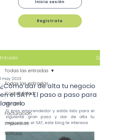
Inicia sesión
Regístrate
Entrada
Todas las entradas
1 may 2023
Todas las entradas
¿Cómo dar de alta tu negocio
en el SAT? El paso a paso para
Contabilidad
lograrlo
Nómina
Si eres emprendedor y estás listo para el 
Facturación
siguiente gran paso y dar de alta tu 
negocio en el SAT, este blog te interesa.
Impuestos
Noticias