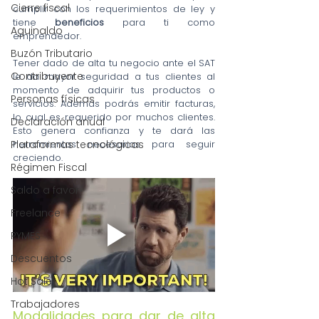
Cierre fiscal
cumplir con los requerimientos de ley y 
tiene 
beneficios
 para ti como 
Aguinaldo
emprendedor.
Buzón Tributario
Tener dado de alta tu negocio ante el SAT 
Contribuyente
le da mayor seguridad a tus clientes al 
momento de adquirir tus productos o 
Personas físicas
servicios. Además podrás emitir facturas, 
lo cual es requerido por muchos clientes. 
Declaración anual
Esto genera confianza y te dará las 
Plataformas tecnológicas
herramientas necesarias para seguir 
creciendo.
Régimen Fiscal
Saldo a favor
Freelance
PYMES
Descuentos
Hot Sale
Trabajadores
Modalidades para dar de alta 