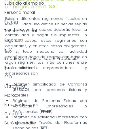
Subsidio al empleo
un negocio en el SAT
Persona moral
Existen diferentes regímenes fiscales en 
Patrón
México. Cada uno define un set de reglas 
con base en las cuales deberás llevar tu 
Tarjeta Patronal
contabilidad y pagar tus impuestos. En 
Empresa
algunos casos, estos regímenes son 
opcionales, y en otros casos obligatorios. 
RFC
Eso sí, todo mexicano con actividad 
económica debe de regirse con base en 
Impuesto Especial sobre Producción
algún régimen. Los más comunes entre 
Emprendimiento
profesionistas, emprendedores y 
empresarios son:
SEO
Régimen Simplificado de Confianza 
Estrategia
(
RESICO
) para personas físicas y 
morales
Marca
Régimen de Personas Físicas con 
Emprendedores
Actividades Empresariales o 
Profesionales (
PFAEP
)
Créditos
Régimen de Actividad Empresarial con 
Ingresos a Través de Plataformas 
Buró de crédito
Tecnológicas (
RPT
)