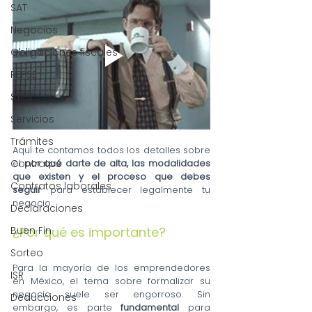
SAT
Negocios
Obligaciones fiscales
REPSE
STPS
Servicios
Trámites
Aquí te contamos todos los detalles sobre 
Contratos
el 
por qué darte de alta, las modalidades 
que existen y el proceso que debes 
Contratos laborales
seguir 
para establecer legalmente tu 
negocio.
Declaraciones
Buen Fin
¿Por qué es importante?
Sorteo
Para la mayoría de los emprendedores 
ISR
en México, el tema sobre formalizar su 
negocio suele ser engorroso. Sin 
Deducciones
embargo, es parte 
fundamental
 para 