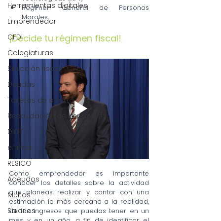
Herramientas digitales
Régimen General de Personas 
Morales
Emprendedor
¡Decide tu régimen fiscal!
CFDI
Colegiaturas
Situación fiscal
Deudas
Tarjetas de crédito
Recaudación de impuestos
DIOT
e.firma
RESICO
Como emprendedor es importante 
Adeudos
conocer los detalles sobre la actividad 
que planeas realizar y contar con una 
Multas
estimación lo más cercana a la realidad, 
Salarios
de los ingresos que puedas tener en un 
mes y en un año, a fin de identificar el 