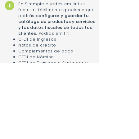
En Simmple puedes emitir tus
facturas fácilmente gracias a que
podrás
configurar y guardar tu
catálogo de productos y servicios
y los datos fiscales de todos tus
clientes.
Podrás emitir:
CFDI de Ingresos
Notas de crédito
Complementos de pago
CFDI de Nómina
CFDI de Traslado y Carta porte
(próximamente)
Además podrás emitir tus CFDIs
para
todos los RFCs que
necesites.
Simmple está sincronizado en
tiempo real con el SAT, por lo
que todos los CFDIs que existen
de tu RFC los tendrás a la
mano en la plataforma. Nunca