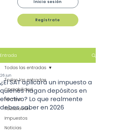
Inicia sesión
Regístrate
Entrada
Todas las entradas
26 jun
Todas las entradas
¿El SAT aplicará un impuesto a
quienes hagan depósitos en
Contabilidad
efectivo? Lo que realmente
Nómina
debes saber en 2026
Facturación
Impuestos
Noticias