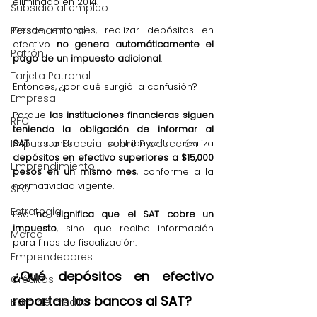
eliminado en 2014.
Subsidio al empleo
Desde entonces, realizar depósitos en 
Persona moral
efectivo 
no genera automáticamente el 
Patrón
pago de un impuesto adicional
.
Tarjeta Patronal
Entonces, ¿por qué surgió la confusión?
Empresa
Porque 
las instituciones financieras siguen 
RFC
teniendo la obligación de informar al 
SAT
 cuando un contribuyente realiza 
Impuesto Especial sobre Producción
depósitos en efectivo superiores a $15,000 
Emprendimiento
pesos en un mismo mes
, conforme a la 
normatividad vigente.
SEO
Estrategia
Eso 
no significa que el SAT cobre un 
impuesto
, sino que recibe información 
Marca
para fines de fiscalización.
Emprendedores
¿Qué depósitos en efectivo 
Créditos
reportan los bancos al SAT?
Buró de crédito