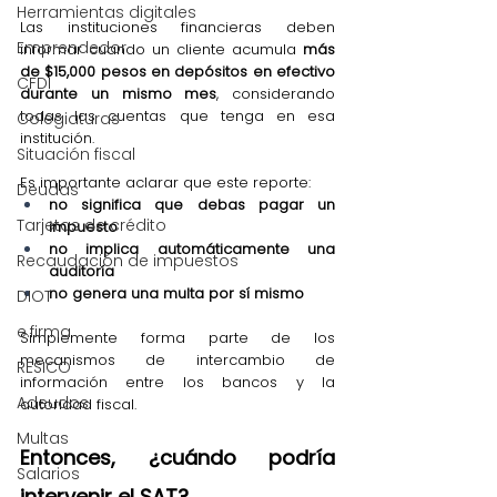
Herramientas digitales
Las instituciones financieras deben 
Emprendedor
informar cuando un cliente acumula 
más 
de $15,000 pesos en depósitos en efectivo 
CFDI
durante un mismo mes
, considerando 
todas las cuentas que tenga en esa 
Colegiaturas
institución.
Situación fiscal
Es importante aclarar que este reporte:
Deudas
no significa que debas pagar un 
Tarjetas de crédito
impuesto
no implica automáticamente una 
Recaudación de impuestos
auditoría
no genera una multa por sí mismo
DIOT
e.firma
Simplemente forma parte de los 
mecanismos de intercambio de 
RESICO
información entre los bancos y la 
Adeudos
autoridad fiscal.
Multas
Entonces, ¿cuándo podría 
Salarios
intervenir el SAT?