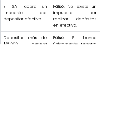
El SAT cobra un 
Falso.
 No existe un 
impuesto por 
impuesto por 
depositar efectivo.
realizar depósitos 
en efectivo.
Depositar más de 
Falso.
 El banco 
$15,000 genera 
únicamente reporta 
automáticamente 
la operación al SAT.
una multa.
El SAT revisa todos 
No 
los depósitos 
necesariamente.
 Las 
bancarios.
revisiones suelen 
derivar de 
inconsistencias 
fiscales.
Los préstamos o 
Depende del 
donaciones siempre 
caso.
 Lo importante 
pagan impuestos.
es poder acreditar 
el origen del 
recurso.