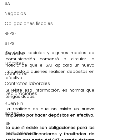
SAT
Negocios
Obligaciones fiscales
REPSE
STPS
En redes sociales y algunos medios de 
Servicios
comunicación comenzó a circular la 
Trámites
noticia de que el SAT aplicará un nuevo 
impuesto a quienes realicen depósitos en 
Contratos
efectivo.
Contratos laborales
Si leíste esa información, es normal que 
Declaraciones
tengas dudas.
Buen Fin
La realidad es que 
no existe un nuevo 
Sorteo
impuesto por hacer depósitos en efectivo
.
ISR
Lo que sí existe son obligaciones para las 
Deducciones
instituciones financieras y facultades de 