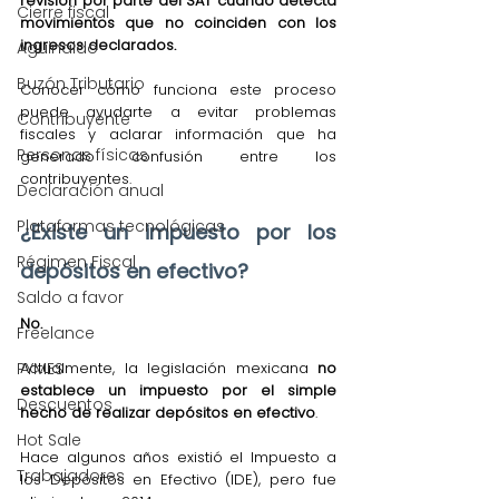
revisión por parte del SAT cuando detecta 
Cierre fiscal
movimientos que no coinciden con los 
ingresos declarados.
Aguinaldo
Buzón Tributario
Conocer cómo funciona este proceso 
puede ayudarte a evitar problemas 
Contribuyente
fiscales y aclarar información que ha 
Personas físicas
generado confusión entre los 
contribuyentes.
Declaración anual
Plataformas tecnológicas
¿Existe un impuesto por los 
Régimen Fiscal
depósitos en efectivo?
Saldo a favor
No.
Freelance
Actualmente, la legislación mexicana 
no 
PYMES
establece un impuesto por el simple 
Descuentos
hecho de realizar depósitos en efectivo
.
Hot Sale
Hace algunos años existió el Impuesto a 
Trabajadores
los Depósitos en Efectivo (IDE), pero fue 